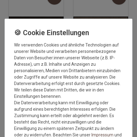
Wir verwenden Cookies und ähnliche Technologien auf
Versandkostenfrei*
Versandkostenfrei*
unserer Website und verarbeiten personenbezogene
Daten von Besucher:innen unserer Webseite (z.B. IP-
Adresse), um z.B. Inhalte und Anzeigen zu
Fusmatte Salonloewe
Fusmatte Salonloewe Taupe
Schokobraun 30x100 cm
30x100 cm
personalisieren, Medien von Drittanbietern einzubinden
oder Zugriffe auf unsere Website zu analysieren. Die
Grundpreis:
29,95 €
/
Stück
Grundpreis:
29,95 €
/
Stück
Datenverarbeitung erfolgt erst durch gesetzte Cookies.
inkl. ges. MwSt.
inkl. ges. MwSt.
Wir teilen diese Daten mit Dritten, die wir in den
Versandkostenfrei*
Versandkostenfrei*
Einstellungen benennen.
Die Datenverarbeitung kann mit Einwilligung oder
NEU
NEU
aufgrund eines berechtigten Interesses erfolgen. Die
Zustimmung kann erteilt oder abgelehnt werden. Es
besteht das Recht, nicht einzuwilligen und die
Einwilligung zu einem späteren Zeitpunkt zu ändern
oder zu widerrufen. Beachten Sie unser
Impressum
und