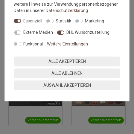
weitere Hinweise zur Verwendung personenbezogener
Daten in unserer
Daten­schutz­erklärung
.
Versandkostenfrei*
Versandkostenfrei*
Essenziell
Statistik
Marketing
Externe Medien
DHL Wunschzustellung
Fusmatte Salonloewe No
Fusmatte Salonloewe
Name Street 30x100 cm
Gemelli 30x100 cm
Funktional
Weitere Einstellungen
Grundpreis:
40,95 €
/
Stück
Grundpreis:
40,95 €
/
Stück
inkl. ges. MwSt.
inkl. ges. MwSt.
Versandkostenfrei*
Versandkostenfrei*
ALLE AKZEPTIEREN
NEU
NEU
ALLE ABLEHNEN
AUSWAHL AKZEPTIEREN
Versandkostenfrei*
Versandkostenfrei*