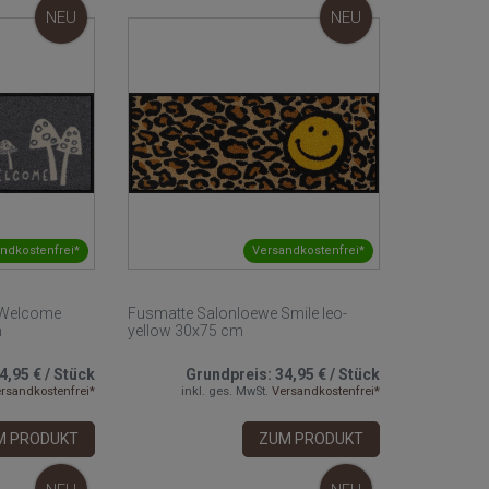
NEU
NEU
ndkostenfrei*
Versandkostenfrei*
 Welcome
Fusmatte Salonloewe Smile leo-
m
yellow 30x75 cm
4,95 €
/
Stück
Grundpreis:
34,95 €
/
Stück
rsandkostenfrei*
inkl. ges. MwSt.
Versandkostenfrei*
M PRODUKT
ZUM PRODUKT