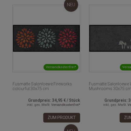
NEU
Versandkostenfrei*
Versa
Fusmatte Salonloewe Fireworks
Fusmatte Salonloewe
colourful 30x75 cm
Mushrooms 30x75 c
Grundpreis:
34,95 €
/
Stück
Grundpreis:
3
inkl. ges. MwSt.
Versandkostenfrei*
inkl. ges. MwSt.
Ve
ZUM PRODUKT
ZU