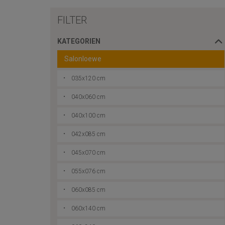
FILTER
KATEGORIEN
Salonloewe
035x120 cm
040x060 cm
040x100 cm
042x085 cm
045x070 cm
055x076 cm
060x085 cm
060x140 cm