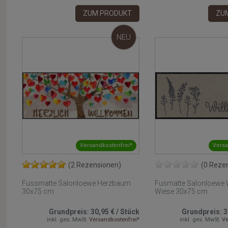
ZUM PRODUKT
ZU
NEU
Versandkostenfrei*
Versa
(2 Rezensionen)
(0 Reze
Fussmatte Salonloewe Herzbaum
Fusmatte Salonloewe
30x75 cm
Wiese 30x75 cm
Grundpreis:
30,95 €
/
Stück
Grundpreis:
3
inkl. ges. MwSt.
Versandkostenfrei*
inkl. ges. MwSt.
Ve