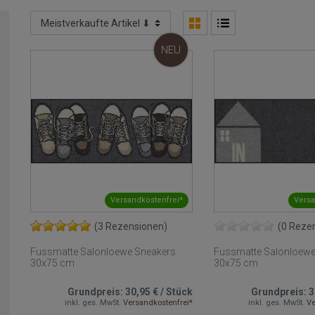
NEU
Versandkostenfrei*
Versa
(3 Rezensionen)
(0 Reze
Fussmatte Salonloewe Sneakers
Fussmatte Salonloewe 
30x75 cm
30x75 cm
Grundpreis:
30,95 €
/
Stück
Grundpreis:
3
inkl. ges. MwSt.
Versandkostenfrei*
inkl. ges. MwSt.
Ve