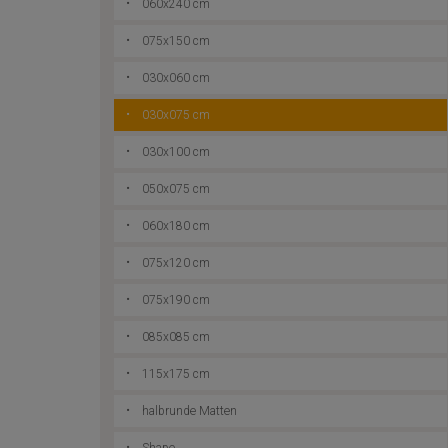
060x240 cm
075x150 cm
030x060 cm
030x075 cm
030x100 cm
050x075 cm
060x180 cm
075x120 cm
075x190 cm
085x085 cm
115x175 cm
halbrunde Matten