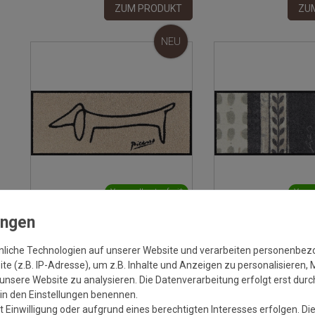
ZUM PRODUKT
ZU
NEU
Versandkostenfrei*
Versa
Fusmatte Salonloewe Picassos
Fusmatte Salonloewe
Dackel 30x75 cm
Composite 30x75 cm
nliche Technologien auf unserer Website und verarbeiten personenbe
e (z.B. IP-Adresse), um z.B. Inhalte und Anzeigen zu personalisieren, 
Grundpreis:
34,95 €
/
Stück
Grundpreis:
3
unsere Website zu analysieren. Die Datenverarbeitung erfolgt erst durch
inkl. ges. MwSt.
Versandkostenfrei*
inkl. ges. MwSt.
Ve
r in den Einstellungen benennen.
 Einwilligung oder aufgrund eines berechtigten Interesses erfolgen. Di
ZUM PRODUKT
ZU