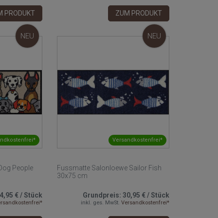
M PRODUKT
ZUM PRODUKT
NEU
NEU
ndkostenfrei*
Versandkostenfrei*
Dog People
Fussmatte Salonloewe Sailor Fish
30x75 cm
4,95 €
/
Stück
Grundpreis:
30,95 €
/
Stück
rsandkostenfrei*
inkl. ges. MwSt.
Versandkostenfrei*