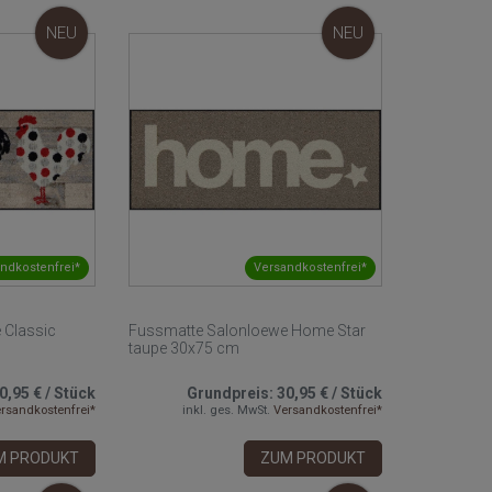
NEU
NEU
ndkostenfrei*
Versandkostenfrei*
 Classic
Fussmatte Salonloewe Home Star
taupe 30x75 cm
0,95 €
/
Stück
Grundpreis:
30,95 €
/
Stück
rsandkostenfrei*
inkl. ges. MwSt.
Versandkostenfrei*
M PRODUKT
ZUM PRODUKT