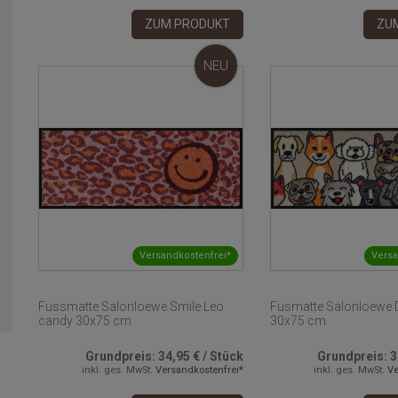
ZUM PRODUKT
ZU
NEU
Versandkostenfrei*
Versa
Fussmatte Salonloewe Smile Leo
Fusmatte Salonloewe 
candy 30x75 cm
30x75 cm
Grundpreis:
34,95 €
/
Stück
Grundpreis:
3
inkl. ges. MwSt.
Versandkostenfrei*
inkl. ges. MwSt.
Ve