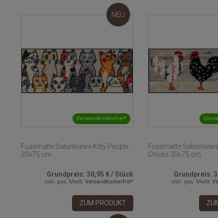
NEU
Versandkostenfrei*
Versa
Fussmatte Salonloewe Kitty People
Fussmatte Salonloewe
30x75 cm
Chicks 30x75 cm
Grundpreis:
30,95 €
/
Stück
Grundpreis:
3
inkl. ges. MwSt.
Versandkostenfrei*
inkl. ges. MwSt.
Ve
ZUM PRODUKT
ZU