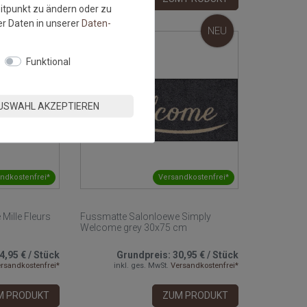
eitpunkt zu ändern oder zu
r Daten in unserer
Daten­
NEU
NEU
Funktional
USWAHL AKZEPTIEREN
ndkostenfrei*
Versandkostenfrei*
Mille Fleurs
Fussmatte Salonloewe Simply
Welcome grey 30x75 cm
4,95 €
/
Stück
Grundpreis:
30,95 €
/
Stück
rsandkostenfrei*
inkl. ges. MwSt.
Versandkostenfrei*
M PRODUKT
ZUM PRODUKT