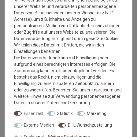
verschiedenen Rollenbreiten bestellt wird, dass es zu
unserer Website und verarbeiten personenbezogene
Farbabweichungen auf Grund der unterschiedlichen
Daten von Besucher:innen unserer Webseite (z.B. IP-
Anfertigungen kommen kann.
Adresse), um z.B. Inhalte und Anzeigen zu
personalisieren, Medien von Drittanbietern einzubinden
Wie messe ich meinen Raum aus, damit das Material
oder Zugriffe auf unsere Website zu analysieren. Die
ausreicht?
Datenverarbeitung erfolgt erst durch gesetzte Cookies.
Wir teilen diese Daten mit Dritten, die wir in den
Beim ausmessen des Raumes in dem der
Einstellungen benennen.
Bodenbelag verlegt werden soll, bitte immer die
Die Datenverarbeitung kann mit Einwilligung oder
Türrahmen, Erker oder sonstige Aussparungen IMMER
aufgrund eines berechtigten Interesses erfolgen. Die
mit ausmessen. Also immer die längste Länge und die
Zustimmung kann erteilt oder abgelehnt werden. Es
breiteste Breite.
besteht das Recht, nicht einzuwilligen und die
Kalkulieren Sie immer ca. 10-15 cm mehr in der
Einwilligung zu einem späteren Zeitpunkt zu ändern
Länge und Breite mit ein, da die Wände nicht immer
oder zu widerrufen. Beachten Sie unser
Impressum
und
gleichmäßig breit bzw. lang sein können.
weitere Hinweise zur Verwendung personenbezogener
Verlegehinweise
:
Daten in unserer
Daten­schutz­erklärung
.
Der Unterboden muss eben, glatt, fest, rissfrei, trocken und
Essenziell
Statistik
Marketing
sauber sein.
Externe Medien
DHL Wunschzustellung
Empfehlung: Der Belag sollte 24 Stunden vor der Verlegung
ausgerollt werden. Zur Zeit der Verlegung sollte die
Funktional
Weitere Einstellungen