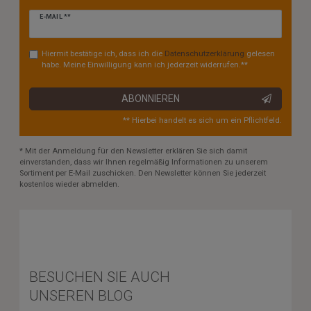
Newsletter
E-MAIL **
Honig
Hiermit bestätige ich, dass ich die
Daten­schutz­erklärung
gelesen
habe. Meine Einwilligung kann ich jederzeit widerrufen.**
ABONNIEREN
** Hierbei handelt es sich um ein Pflichtfeld.
* Mit der Anmeldung für den Newsletter erklären Sie sich damit
einverstanden, dass wir Ihnen regelmäßig Informationen zu unserem
Sortiment per E-Mail zuschicken. Den Newsletter können Sie jederzeit
kostenlos wieder abmelden.
BESUCHEN SIE AUCH
UNSEREN BLOG