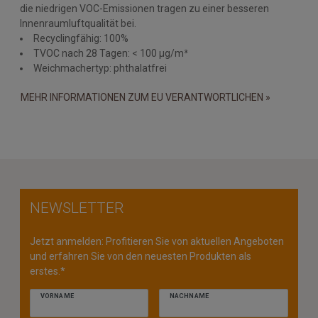
die niedrigen VOC-Emissionen tragen zu einer besseren
Innenraumluftqualität bei.
Recyclingfähig: 100%
TVOC nach 28 Tagen: < 100 µg/m³
Weichmachertyp: phthalatfrei
MEHR INFORMATIONEN ZUM EU VERANTWORTLICHEN »
NEWSLETTER
Jetzt anmelden: Profitieren Sie von aktuellen Angeboten
und erfahren Sie von den neuesten Produkten als
erstes.*
VORNAME
NACHNAME