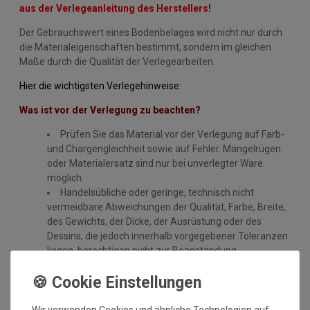
aus der Verlegeanleitung des Herstellers!
Der Gebrauchswert eines Bodenbelages wird nicht nur durch
die Materialeigenschaften bestimmt, sondern im gleichen
Maße durch die Qualität der Verlegearbeiten.
Hier die wichtigsten Verlegehinweise:
Was ist vor der Verlegung zu beachten?
Prüfen Sie das Material vor der Verlegung auf Farb-
und Chargengleichheit sowie auf Fehler. Mängelrügen
oder Materialersatz sind nur bei unverlegter Ware
möglich.
Handelsübliche oder geringe, technisch nicht
vermeidbare Abweichungen der Qualität, Farbe, Breite,
des Gewichts, der Dicke, der Ausrüstung oder des
Dessins, die jedoch innerhalb vorgegebener Toleranzen
liegen, berechtigen nicht zur Beanstandung.
Maßtoleranzen von 1-5 % können auftreten und sind
völlig normal. Sonderzuschnitte sind vom
Umtausch/Rückgabe ausgeschlossen.
Weiterhin ist zu beachten, wenn der gleiche Belag in
Wir verwenden Cookies und ähnliche Technologien auf