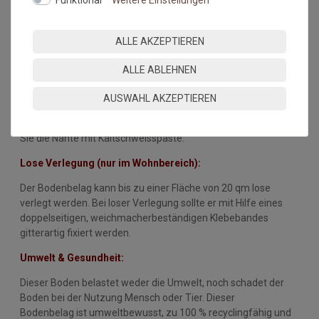
Raumtemperatur nicht unter 18°C betragen, die des
Untergrundes nicht unter 15°C.
ALLE AKZEPTIEREN
Vollflächige Verklebung:
ALLE ABLEHNEN
Zur Klebung des Bodenbelages sollte ein geeigneter
Dispersionsklebstoff eingesetzt werden (Hinweise des
AUSWAHL AKZEPTIEREN
Klebstoffherstellers sind zu beachten!)
Benutzen Sie einen feingezahnten Spachtel. Verschweissen
Sie die Nähte mit Kaltschweisspaste.
Lose Verlegung (nur im Wohnbereich):
Der Bodenbelag kann bis zu einer Fläche von 20 qm lose
verlegt werden. Bei loser Verlegung sollte er mit Hilfe eines
doppelseitigen, weichmacherbeständigen Klebebandes
gitterartig fixiert werden.
Umwelt & Gesundheit:
Dieser Boden belastet weder die Umwelt, noch schadet der
Boden bei der Nutzung Mensch oder Tier. Dieser
Bodenbelag ist umweltbewusst, zu 100 % recyclingfähig und