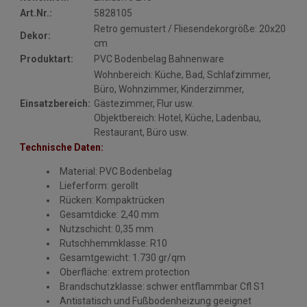
Art.Nr.:
5828105
Retro gemustert / Fliesendekorgröße: 20x20
Dekor:
cm
Produktart:
PVC Bodenbelag Bahnenware
Wohnbereich: Küche, Bad, Schlafzimmer,
Büro, Wohnzimmer, Kinderzimmer,
Einsatzbereich:
Gästezimmer, Flur usw.
Objektbereich: Hotel, Küche, Ladenbau,
Restaurant, Büro usw.
Technische Daten:
Material: PVC Bodenbelag
Lieferform: gerollt
Rücken: Kompaktrücken
Gesamtdicke: 2,40 mm
Nutzschicht: 0,35 mm
Rutschhemmklasse: R10
Gesamtgewicht: 1.730 gr/qm
Oberfläche: extrem protection
Brandschutzklasse: schwer entflammbar Cfl S1
Antistatisch und Fußbodenheizung geeignet