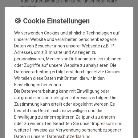
oder Materialersatz sind nur bei unverlegter Ware
möglich.
Handelsübliche oder geringe, technisch nicht
vermeidbare Abweichungen der Qualität, Farbe, Breite,
des Gewichts, der Dicke, der Ausrüstung oder des
Wir verwenden Cookies und ähnliche Technologien auf
Dessins, die jedoch innerhalb vorgegebener Toleranzen
unserer Website und verarbeiten personenbezogene
liegen, berechtigen nicht zur Beanstandung.
Daten von Besucher:innen unserer Webseite (z.B. IP-
Maßtoleranzen von 1-5 % können auftreten und sind
Adresse), um z.B. Inhalte und Anzeigen zu
völlig normal. Sonderzuschnitte sind vom
personalisieren, Medien von Drittanbietern einzubinden
Umtausch/Rückgabe ausgeschlossen.
oder Zugriffe auf unsere Website zu analysieren. Die
Weiterhin ist zu beachten, wenn der gleiche Belag in
Datenverarbeitung erfolgt erst durch gesetzte Cookies.
verschiedenen Rollenbreiten bestellt wird, dass es zu
Wir teilen diese Daten mit Dritten, die wir in den
Farbabweichungen auf Grund der unterschiedlichen
Einstellungen benennen.
Anfertigungen kommen kann.
Die Datenverarbeitung kann mit Einwilligung oder
Wie messe ich meinen Raum aus, damit das Material
aufgrund eines berechtigten Interesses erfolgen. Die
ausreicht?
Zustimmung kann erteilt oder abgelehnt werden. Es
besteht das Recht, nicht einzuwilligen und die
Beim ausmessen des Raumes in dem der
Einwilligung zu einem späteren Zeitpunkt zu ändern
Bodenbelag verlegt werden soll, bitte immer die
oder zu widerrufen. Beachten Sie unser
Impressum
und
Türrahmen, Erker oder sonstige Aussparungen IMMER
weitere Hinweise zur Verwendung personenbezogener
mit ausmessen. Also immer die längste Länge und die
Daten in unserer
Daten­schutz­erklärung
.