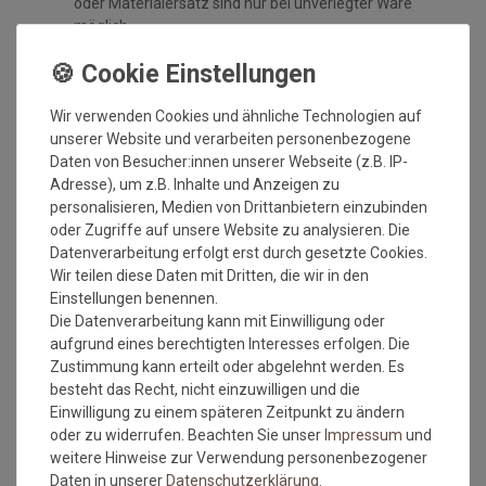
oder Materialersatz sind nur bei unverlegter Ware
möglich.
Handelsübliche oder geringe, technisch nicht
vermeidbare Abweichungen der Qualität, Farbe, Breite,
des Gewichts, der Dicke, der Ausrüstung oder des
Wir verwenden Cookies und ähnliche Technologien auf
Dessins, die jedoch innerhalb vorgegebener Toleranzen
unserer Website und verarbeiten personenbezogene
liegen, berechtigen nicht zur Beanstandung.
Daten von Besucher:innen unserer Webseite (z.B. IP-
Maßtoleranzen von 1-5 % können auftreten und sind
Adresse), um z.B. Inhalte und Anzeigen zu
völlig normal. Sonderzuschnitte sind vom
personalisieren, Medien von Drittanbietern einzubinden
Umtausch/Rückgabe ausgeschlossen.
oder Zugriffe auf unsere Website zu analysieren. Die
Weiterhin ist zu beachten, wenn der gleiche Belag in
Datenverarbeitung erfolgt erst durch gesetzte Cookies.
verschiedenen Rollenbreiten bestellt wird, dass es zu
Wir teilen diese Daten mit Dritten, die wir in den
Farbabweichungen auf Grund der unterschiedlichen
Einstellungen benennen.
Anfertigungen kommen kann.
Die Datenverarbeitung kann mit Einwilligung oder
Wie messe ich meinen Raum aus, damit das Material
aufgrund eines berechtigten Interesses erfolgen. Die
ausreicht?
Zustimmung kann erteilt oder abgelehnt werden. Es
besteht das Recht, nicht einzuwilligen und die
Beim ausmessen des Raumes in dem der
Einwilligung zu einem späteren Zeitpunkt zu ändern
Bodenbelag verlegt werden soll, bitte immer die
oder zu widerrufen. Beachten Sie unser
Impressum
und
Türrahmen, Erker oder sonstige Aussparungen IMMER
weitere Hinweise zur Verwendung personenbezogener
mit ausmessen. Also immer die längste Länge und die
Daten in unserer
Daten­schutz­erklärung
.