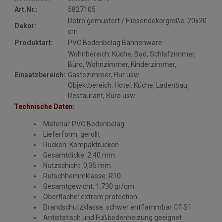
Art.Nr.:
5827105
Retro gemustert / Fliesendekorgröße: 20x20
Dekor:
cm
Produktart:
PVC Bodenbelag Bahnenware
Wohnbereich: Küche, Bad, Schlafzimmer,
Büro, Wohnzimmer, Kinderzimmer,
Einsatzbereich:
Gästezimmer, Flur usw.
Objektbereich: Hotel, Küche, Ladenbau,
Restaurant, Büro usw.
Technische Daten:
Material: PVC Bodenbelag
Lieferform: gerollt
Rücken: Kompaktrücken
Gesamtdicke: 2,40 mm
Nutzschicht: 0,35 mm
Rutschhemmklasse: R10
Gesamtgewicht: 1.730 gr/qm
Oberfläche: extrem protection
Brandschutzklasse: schwer entflammbar Cfl S1
Antistatisch und Fußbodenheizung geeignet