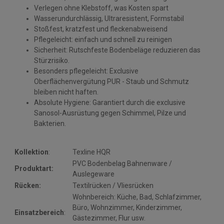
Verlegen ohne Klebstoff, was Kosten spart
Wasserundurchlässig, Ultraresistent, Formstabil
Stoßfest, kratzfest und fleckenabweisend
Pflegeleicht: einfach und schnell zu reinigen
Sicherheit: Rutschfeste Bodenbeläge reduzieren das
Stürzrisiko.
Besonders pflegeleicht: Exclusive
Oberflächenvergütung PUR - Staub und Schmutz
bleiben nicht haften.
Absolute Hygiene: Garantiert durch die exclusive
Sanosol-Ausrüstung gegen Schimmel, Pilze und
Bakterien.
Kollektion
:
Texline HQR
PVC Bodenbelag Bahnenware /
Produktart:
Auslegeware
Rücken:
Textilrücken / Vliesrücken
Wohnbereich: Küche, Bad, Schlafzimmer,
Büro, Wohnzimmer, Kinderzimmer,
Einsatzbereich
:
Gästezimmer, Flur usw.