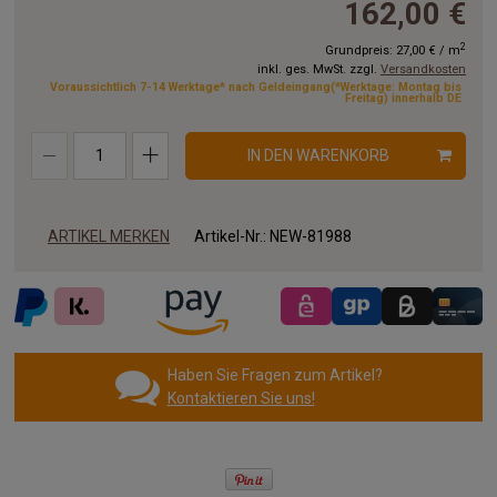
162,00 €
11.00x2.00 m
12.00x2.00 m
13.00x2.00 m
2
Grundpreis:
27,00 €
/
m
inkl. ges. MwSt. zzgl.
Versandkosten
14.00x2.00 m
15.00x2.00 m
16.00x2.00 m
Voraussichtlich 7-14 Werktage* nach Geldeingang(*Werktage: Montag bis
Freitag) innerhalb DE
17.00x2.00 m
18.00x2.00 m
19.00x2.00 m
IN DEN WARENKORB
20.00x2.00 m
ARTIKEL MERKEN
Artikel-Nr.:
NEW-81988
Haben Sie Fragen zum Artikel?
Kontaktieren Sie uns!