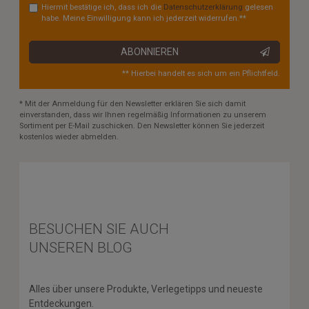
Hiermit bestätige ich, dass ich die
Daten­schutz­erklärung
gelesen
habe. Meine Einwilligung kann ich jederzeit widerrufen.**
ABONNIEREN
** Hierbei handelt es sich um ein Pflichtfeld.
* Mit der Anmeldung für den Newsletter erklären Sie sich damit
einverstanden, dass wir Ihnen regelmäßig Informationen zu unserem
Sortiment per E-Mail zuschicken. Den Newsletter können Sie jederzeit
kostenlos wieder abmelden.
BESUCHEN SIE AUCH
UNSEREN BLOG
Alles über unsere Produkte, Verlegetipps und neueste
Entdeckungen.