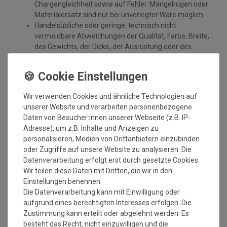
Chargengleichheit sowie auf Fehler. Mängelrügen oder
Materialersatz sind nur bei unverlegter Ware möglich.
Handelsübliche oder geringe, technisch nicht
vermeidbare Abweichungen der Qualität, Farbe, Breite,
des Gewichts, der Dicke, der Ausrüstung oder des
Dessins, die jedoch innerhalb vorgegebener Toleranzen
liegen, berechtigen nicht zur Beanstandung.
Maßtoleranzen von 1-5 % können auftreten und sind
völlig normal. Sonderzuschnitte sind vom
Wir verwenden Cookies und ähnliche Technologien auf
Umtausch/Rückgabe ausgeschlossen.
unserer Website und verarbeiten personenbezogene
Weiterhin ist zu beachten, wenn der gleiche Belag in
Daten von Besucher:innen unserer Webseite (z.B. IP-
verschiedenen Rollenbreiten bestellt wird, dass es zu
Adresse), um z.B. Inhalte und Anzeigen zu
Farbabweichungen auf Grund der unterschiedlichen
personalisieren, Medien von Drittanbietern einzubinden
Anfertigungen kommen kann.
oder Zugriffe auf unsere Website zu analysieren. Die
Datenverarbeitung erfolgt erst durch gesetzte Cookies.
Wie messe ich meinen Raum aus, damit das Material
Wir teilen diese Daten mit Dritten, die wir in den
ausreicht?
Einstellungen benennen.
Die Datenverarbeitung kann mit Einwilligung oder
Beim ausmessen des Raumes in dem der Bodenbelag
aufgrund eines berechtigten Interesses erfolgen. Die
verlegt werden soll, bitte immer die Türrahmen, Erker
Zustimmung kann erteilt oder abgelehnt werden. Es
oder sonstige Aussparungen IMMER mit ausmessen.
besteht das Recht, nicht einzuwilligen und die