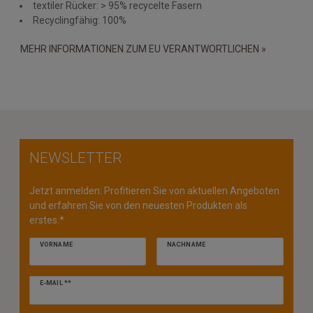
textiler Rücker: > 95% recycelte Fasern
Recyclingfähig: 100%
MEHR INFORMATIONEN ZUM EU VERANTWORTLICHEN »
NEWSLETTER
Jetzt anmelden: Profitieren Sie von aktuellen Angeboten
und erfahren Sie von den neuesten Produkten als
erstes.*
VORNAME
NACHNAME
Newsletter
E-MAIL **
Honig