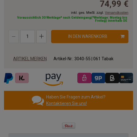
74,99 €
250x300 cm
250x350 cm
300x300 cm
inkl. ges. MwSt. zzgl.
Versandkosten
Voraussichtlich 30 Werktage* nach Geldeingang(*Werktage: Montag bis
300 cm rund
350 cm rund
300x400 cm
Freitag) innerhalb DE
IN DEN WARENKORB
ARTIKEL MERKEN
Artikel-Nr.:
3040-55 | 061 Tabak
Haben Sie Fragen zum Artikel?
Kontaktieren Sie uns!