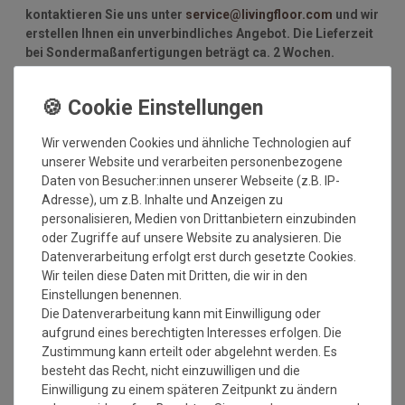
kontaktieren Sie uns unter
service@livingfloor.com
und wir
erstellen Ihnen ein unverbindliches Angebot. Die Lieferzeit
bei Sondermaßanfertigungen beträgt ca. 2 Wochen.
Technische Daten:
Nutzschicht: 100% Sisal
5 cm Baumwollbordüre
Wir verwenden Cookies und ähnliche Technologien auf
Optik: Bouclé
unserer Website und verarbeiten personenbezogene
Herstellung: gewebt
Daten von Besucher:innen unserer Webseite (z.B. IP-
Florhöhe: ca. 5 mm
Adresse), um z.B. Inhalte und Anzeigen zu
Gesamthöhe: ca. 6 mm
personalisieren, Medien von Drittanbietern einzubinden
Gesamtgewicht: ca. 1900 gr./m²
oder Zugriffe auf unsere Website zu analysieren. Die
Lieferform: gerollt
Datenverarbeitung erfolgt erst durch gesetzte Cookies.
Rücken: Latexwaffelrücken
Wir teilen diese Daten mit Dritten, die wir in den
Antistatisch und Fußbodenheizung geeignet
Einstellungen benennen.
umweltfreundlich und schadstoffgeprüft
Die Datenverarbeitung kann mit Einwilligung oder
Strapazierwert: stark
aufgrund eines berechtigten Interesses erfolgen. Die
Zustimmung kann erteilt oder abgelehnt werden. Es
besteht das Recht, nicht einzuwilligen und die
Einwilligung zu einem späteren Zeitpunkt zu ändern