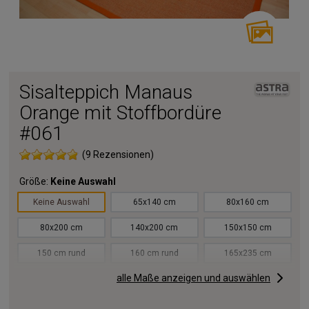
Sisalteppich Manaus
Orange mit Stoffbordüre
#061
(9 Rezensionen)
Größe:
Keine Auswahl
Keine Auswahl
65x140 cm
80x160 cm
80x200 cm
140x200 cm
150x150 cm
150 cm rund
160 cm rund
165x235 cm
alle Maße anzeigen und auswählen
200x200 cm
200 cm rund
200x250 cm
200x290 cm
250x250 cm
250 cm rund