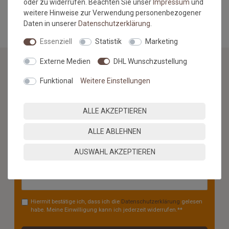
oder zu widerrufen. Beachten Sie unser
Impressum
und
MEHR INFORMATIONEN ZUM EU VERANTWORTLICHEN »
weitere Hinweise zur Verwendung personenbezogener
Daten in unserer
Daten­schutz­erklärung
.
Essenziell
Statistik
Marketing
Externe Medien
DHL Wunschzustellung
Funktional
Weitere Einstellungen
NEWSLETTER
Jetzt anmelden: Profitieren Sie von aktuellen Angeboten
ALLE AKZEPTIEREN
und erfahren Sie von den neuesten Produkten als
erstes.*
ALLE ABLEHNEN
VORNAME
NACHNAME
AUSWAHL AKZEPTIEREN
Newsletter
E-MAIL **
Honig
Hiermit bestätige ich, dass ich die
Daten­schutz­erklärung
gelesen
habe. Meine Einwilligung kann ich jederzeit widerrufen.**