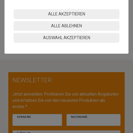
sowie Farbabweichungen zwischen Bildschirmfoto und
Original sind nicht auszuschließen
ALLE AKZEPTIEREN
"
ALLE ABLEHNEN
MEHR INFORMATIONEN ZUM EU VERANTWORTLICHEN »
AUSWAHL AKZEPTIEREN
NEWSLETTER
Jetzt anmelden: Profitieren Sie von aktuellen Angeboten
und erfahren Sie von den neuesten Produkten als
erstes.*
VORNAME
NACHNAME