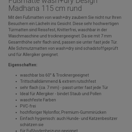
Fußmatte wash+dry Design
Madhana 115 cm rund
Mit den Fußmatten von wash+dry zaubern Sie nicht nur Ihren
Besuchern ein Lächeln ins Gesicht. Diese sehr hochwertigen
Türmatten sind Reissfest, Knitterfrei, waschbar in der
Waschmaschine und trocknergeeignet. Da sie mit 7 mm
Gesamthöhe sehr flach sind, passen sie unter fast jede Tür.
Alle Schmutzmatten von wash+dry sind schadstoffgeprüft
und für Allergiker geeignet.
Eigenschaften:
waschbar bis 60° & Trocknergeeignet
Trittschalldämmend & extrem rutschfest
sehr flach (ca. 7 mm) - passt unter fast jede Tür
Ideal für Allergiker - bindet Staub und Pollen
waschfeste Farben
PVC-frei
hochfloriger Nylonflor, Premium-Gummirücken
Einfach hygienisch: auch Hunde- und Katzenbesitzer
schätzen sie
für Fußbodenheizung geeignet