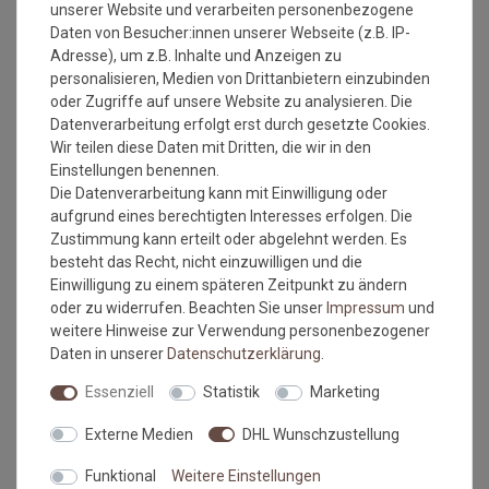
unserer Website und verarbeiten personenbezogene
sich die Fasern auf, der Mattenflor wird aktiviert und
Daten von Besucher:innen unserer Webseite (z.B. IP-
transportbedingte Falten und Knicke werden wieder glatt.
Adresse), um z.B. Inhalte und Anzeigen zu
Pflegen Sie so Ihre wash+dry Fußmatte regelmäßig und Sie
personalisieren, Medien von Drittanbietern einzubinden
werden überrascht sein, wie viele
oder Zugriffe auf unsere Website zu analysieren. Die
Jahre Qualität und Farbe erhalten bleiben.
Datenverarbeitung erfolgt erst durch gesetzte Cookies.
Waschtipps:
Wir teilen diese Daten mit Dritten, die wir in den
Einstellungen benennen.
Matten, die nicht mehr in die Waschmaschine passen, können
Die Datenverarbeitung kann mit Einwilligung oder
mit einem Dampfstrahler (aus Entfernung) gereinigt werden
aufgrund eines berechtigten Interesses erfolgen. Die
oder bei einer Wäscherei abgegeben werden. Ganz wichtig ist
Zustimmung kann erteilt oder abgelehnt werden. Es
auch, dass man die Matten nicht gefaltet und auch nicht mit
besteht das Recht, nicht einzuwilligen und die
anderen Wäschestücken in die Maschine legt, damit die Matte
Einwilligung zu einem späteren Zeitpunkt zu ändern
nicht mit Knicken wieder aus der Maschine kommt. Dies ist
oder zu widerrufen. Beachten Sie unser
Impressum
und
kein Materialfehler und stellt auch keinen Reklamationsgrund
weitere Hinweise zur Verwendung personenbezogener
dar.
Daten in unserer
Daten­schutz­erklärung
.
Falls dies doch mal passiert, auf keinen Fall in den Trockner
geben, damit verstärken sich diese Knicke nur noch. Beim
Essenziell
Statistik
Marketing
nächsten Waschen sollten die wieder verschwunden sein.
Externe Medien
DHL Wunschzustellung
Maßtoleranzen und Farbabweichungen:
Funktional
Weitere Einstellungen
Produktionsbedingte Maßtoleranzen in der Größe von +/- 5%,