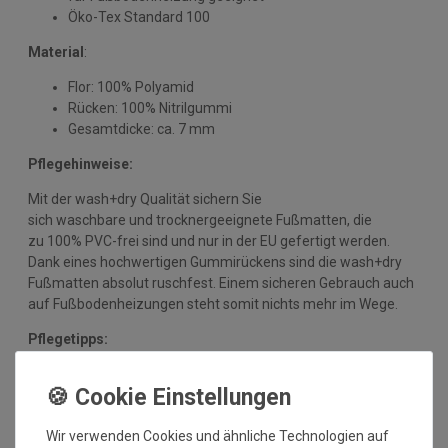
Öko-Tex Standard 100
Material
:
Flor: 100% Polyamid
Rücken: 100% Nitrilgummi
Gesamtdicke: ca. 7 mm
Pflegehinweise:
Mit der wash+dry Qualität sichern Sie
sich waschbare und trocknergeeignete Fußmatten, die
zu 100% PVC-frei sind und nur in der EU gefertigt werden.
Dank eines hochwertigen Gummirückens sind die wash+dry
Fußmatten absolut ruschfest. Einem sicheren Gebrauch auch
auf Fußbodenheizungen steht somit nichts mehr im Wege.
Pflegetipps:
Vor dem ersten Gebrauch waschen Sie die Fußmatte separat
bei angegebener Temperatur mit Feinwaschmittel,
schleudern diese auf niedriger Stufe und legen sie bei 90°C in
Wir verwenden Cookies und ähnliche Technologien auf
den Trockner oder flach zum Trocknen aus. Dadurch richten