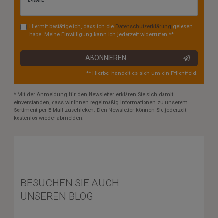
Newsletter
E-MAIL **
Honig
Hiermit bestätige ich, dass ich die
Daten­schutz­erklärung
gelesen
habe. Meine Einwilligung kann ich jederzeit widerrufen.**
ABONNIEREN
** Hierbei handelt es sich um ein Pflichtfeld.
* Mit der Anmeldung für den Newsletter erklären Sie sich damit
einverstanden, dass wir Ihnen regelmäßig Informationen zu unserem
Sortiment per E-Mail zuschicken. Den Newsletter können Sie jederzeit
kostenlos wieder abmelden.
BESUCHEN SIE AUCH
UNSEREN BLOG