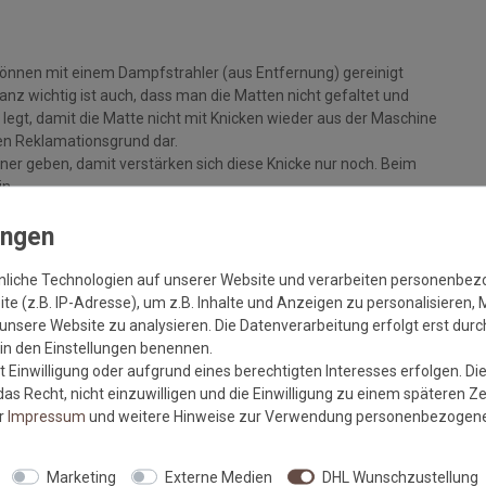
können mit einem Dampfstrahler (aus Entfernung) gereinigt
z wichtig ist auch, dass man die Matten nicht gefaltet und
legt, damit die Matte nicht mit Knicken wieder aus der Maschine
inen Reklamationsgrund dar.
ckner geben, damit verstärken sich diese Knicke nur noch. Beim
in.
+/- 5%, sowie Farbabweichungen zwischen Bildschirmfoto und
nliche Technologien auf unserer Website und verarbeiten personenbe
e (z.B. IP-Adresse), um z.B. Inhalte und Anzeigen zu personalisieren, 
unsere Website zu analysieren. Die Datenverarbeitung erfolgt erst durch
r in den Einstellungen benennen.
 Einwilligung oder aufgrund eines berechtigten Interesses erfolgen. Di
m sauberen und trockenen, festen Untergrund liegt, um eine
as Recht, nicht einzuwilligen und die Einwilligung zu einem späteren Z
er
Impressum
und weitere Hinweise zur Verwendung personenbezogene
lt die Haftkraft des Gummis und vermindert die Gefahr von
Marketing
Externe Medien
DHL Wunschzustellung
ufliegt und von offenem Feuer ferngehalten wird.