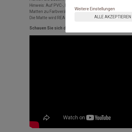
Hinweis: Auf PVC-, Linoleum-, Laminat- und Holzböde
Weitere Einstellungen
Matten zu Farbveränderungen der Oberflächen komme
ALLE AKZEPTIEREN
Die Matte wird REACH-konform und nach DIN ISO 9001-S
Schauen Sie sich das Video an: