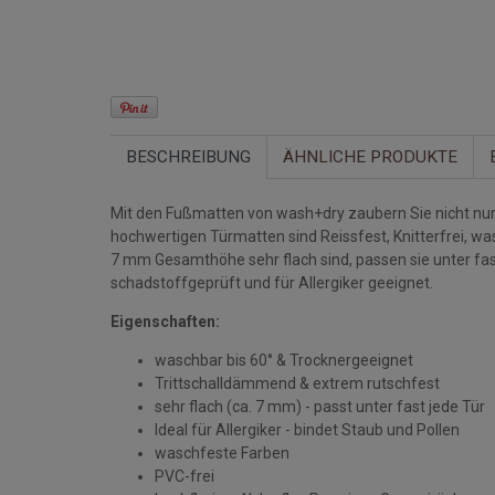
BESCHREIBUNG
ÄHNLICHE PRODUKTE
Mit den Fußmatten von wash+dry zaubern Sie nicht nur 
hochwertigen Türmatten sind Reissfest, Knitterfrei, w
7 mm Gesamthöhe sehr flach sind, passen sie unter fa
schadstoffgeprüft und für Allergiker geeignet.
Eigenschaften:
waschbar bis 60° & Trocknergeeignet
Trittschalldämmend & extrem rutschfest
sehr flach (ca. 7 mm) - passt unter fast jede Tür
Ideal für Allergiker - bindet Staub und Pollen
waschfeste Farben
PVC-frei