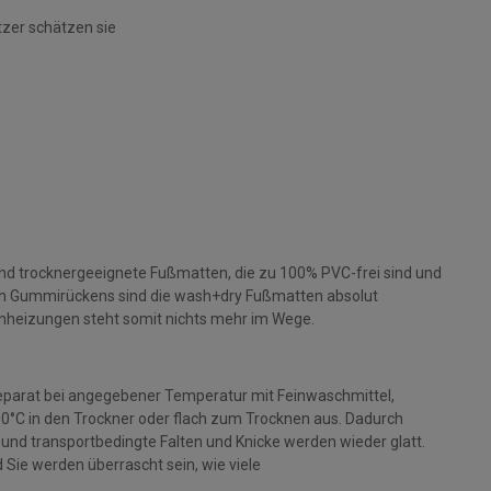
tzer schätzen sie
und trocknergeeignete Fußmatten, die zu 100% PVC-frei sind und
gen Gummirückens sind die wash+dry Fußmatten absolut
nheizungen steht somit nichts mehr im Wege.
parat bei angegebener Temperatur mit Feinwaschmittel,
 90°C in den Trockner oder flach zum Trocknen aus. Dadurch
rt und transportbedingte Falten und Knicke werden wieder glatt.
Sie werden überrascht sein, wie viele