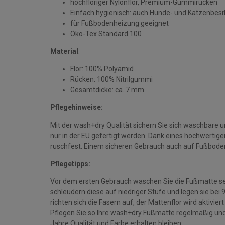
hochfloriger Nylonflor, Premium-Gummirücken
Einfach hygienisch: auch Hunde- und Katzenbesi
für Fußbodenheizung geeignet
Öko-Tex Standard 100
Material
:
Flor: 100% Polyamid
Rücken: 100% Nitrilgummi
Gesamtdicke: ca. 7 mm
Pflegehinweise:
Mit der wash+dry Qualität sichern Sie sich waschbare 
nur in der EU gefertigt werden. Dank eines hochwerti
ruschfest. Einem sicheren Gebrauch auch auf Fußbode
Pflegetipps:
Vor dem ersten Gebrauch waschen Sie die Fußmatte se
schleudern diese auf niedriger Stufe und legen sie bei
richten sich die Fasern auf, der Mattenflor wird aktivie
Pflegen Sie so Ihre wash+dry Fußmatte regelmäßig und 
Jahre Qualität und Farbe erhalten bleiben.