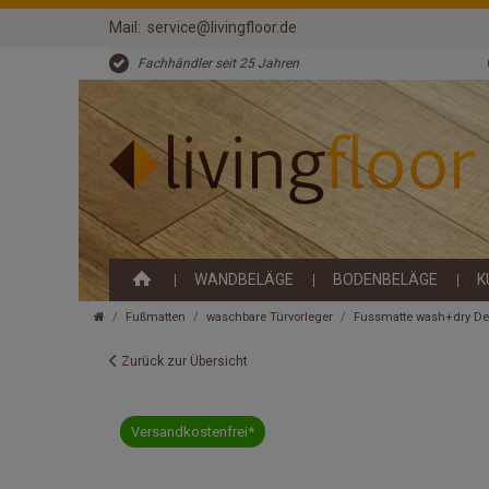
Mail:
service@livingfloor.de
Fachhändler seit 25 Jahren
WANDBELÄGE
BODENBELÄGE
K
Fußmatten
waschbare Türvorleger
Fussmatte wash+dry D
Zurück zur Übersicht
Versandkostenfrei*