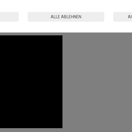
n kann es durch Wechselwirkungen mit gummibeschichteten
n.
ALLE ABLEHNEN
A
tandards in der EU hergestellt.