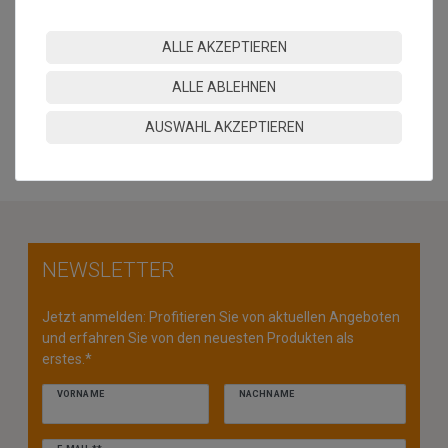
sowie Farbabweichungen zwischen Bildschirmfoto und
Original sind nicht auszuschließen
ALLE AKZEPTIEREN
"
ALLE ABLEHNEN
MEHR INFORMATIONEN ZUM EU VERANTWORTLICHEN »
AUSWAHL AKZEPTIEREN
NEWSLETTER
Jetzt anmelden: Profitieren Sie von aktuellen Angeboten
und erfahren Sie von den neuesten Produkten als
erstes.*
VORNAME
NACHNAME