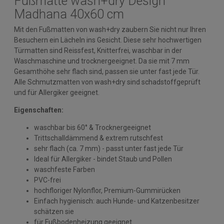
Fußmatte wash+dry Design
Madhana 40x60 cm
Mit den Fußmatten von wash+dry zaubern Sie nicht nur Ihren
Besuchern ein Lächeln ins Gesicht. Diese sehr hochwertigen
Türmatten sind Reissfest, Knitterfrei, waschbar in der
Waschmaschine und trocknergeeignet. Da sie mit 7 mm
Gesamthöhe sehr flach sind, passen sie unter fast jede Tür.
Alle Schmutzmatten von wash+dry sind schadstoffgeprüft
und für Allergiker geeignet.
Eigenschaften:
waschbar bis 60° & Trocknergeeignet
Trittschalldämmend & extrem rutschfest
sehr flach (ca. 7 mm) - passt unter fast jede Tür
Ideal für Allergiker - bindet Staub und Pollen
waschfeste Farben
PVC-frei
hochfloriger Nylonflor, Premium-Gummirücken
Einfach hygienisch: auch Hunde- und Katzenbesitzer
schätzen sie
für Fußbodenheizung geeignet