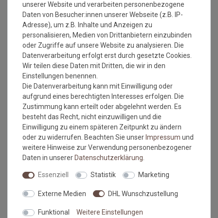
unserer Website und verarbeiten personenbezogene
sich die Fasern auf, der Mattenflor wird aktiviert und
Daten von Besucher:innen unserer Webseite (z.B. IP-
transportbedingte Falten und Knicke werden wieder glatt.
Adresse), um z.B. Inhalte und Anzeigen zu
Pflegen Sie so Ihre wash+dry Fußmatte regelmäßig und Sie
personalisieren, Medien von Drittanbietern einzubinden
werden überrascht sein, wie viele
oder Zugriffe auf unsere Website zu analysieren. Die
Jahre Qualität und Farbe erhalten bleiben.
Datenverarbeitung erfolgt erst durch gesetzte Cookies.
Waschtipps:
Wir teilen diese Daten mit Dritten, die wir in den
Einstellungen benennen.
Matten, die nicht mehr in die Waschmaschine passen, können
Die Datenverarbeitung kann mit Einwilligung oder
mit einem Dampfstrahler (aus Entfernung) gereinigt werden
aufgrund eines berechtigten Interesses erfolgen. Die
oder bei einer Wäscherei abgegeben werden. Ganz wichtig ist
Zustimmung kann erteilt oder abgelehnt werden. Es
auch, dass man die Matten nicht gefaltet und auch nicht mit
besteht das Recht, nicht einzuwilligen und die
anderen Wäschestücken in die Maschine legt, damit die Matte
Einwilligung zu einem späteren Zeitpunkt zu ändern
nicht mit Knicken wieder aus der Maschine kommt. Dies ist
oder zu widerrufen. Beachten Sie unser
Impressum
und
kein Materialfehler und stellt auch keinen Reklamationsgrund
weitere Hinweise zur Verwendung personenbezogener
dar.
Daten in unserer
Daten­schutz­erklärung
.
Falls dies doch mal passiert, auf keinen Fall in den Trockner
geben, damit verstärken sich diese Knicke nur noch. Beim
Essenziell
Statistik
Marketing
nächsten Waschen sollten die wieder verschwunden sein.
Externe Medien
DHL Wunschzustellung
Maßtoleranzen und Farbabweichungen:
Funktional
Weitere Einstellungen
Produktionsbedingte Maßtoleranzen in der Größe von +/- 5%,