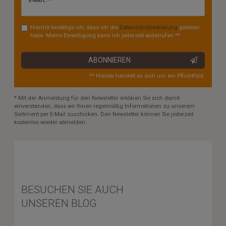
Newsletter
E-MAIL **
Honig
Hiermit bestätige ich, dass ich die
Daten­schutz­erklärung
gelesen
habe. Meine Einwilligung kann ich jederzeit widerrufen.**
ABONNIEREN
** Hierbei handelt es sich um ein Pflichtfeld.
* Mit der Anmeldung für den Newsletter erklären Sie sich damit
einverstanden, dass wir Ihnen regelmäßig Informationen zu unserem
Sortiment per E-Mail zuschicken. Den Newsletter können Sie jederzeit
kostenlos wieder abmelden.
BESUCHEN SIE AUCH
UNSEREN BLOG