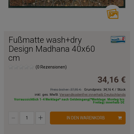
Fußmatte wash+dry
Design Madhana 40x60
cm
(0 Rezensionen)
34,16 €
Preis bisher: 37,95 €
Grundpreis:
34,16 €
/
Stück
inkl. ges. MwSt.
Versandkostenfrei innerhalb Deutschlands
Vorraussichtlich 1-4 Werktage* nach Geldeingang(*Werktage: Montag bis
Freitag) innerhalb DE
IN DEN WARENKORB