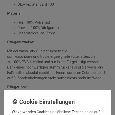
Öko-Tex Standard 100
Material
:
Flor: 100% Polyamid
Rücken: 100% Nitrilgummi
Gesamtdicke: ca. 7 mm
Pflegehinweise:
Mit der wash+dry Qualität sichern Sie
sich waschbare und trocknergeeignete Fußmatten, die
zu 100% PVC-frei sind und nur in der EU gefertigt werden.
Dank eines hochwertigen Gummirückens sind die wash+dry
Fußmatten absolut ruschfest. Einem sicheren Gebrauch auch
auf Fußbodenheizungen steht somit nichts mehr im Wege.
Pflegetipps:
Vor dem ersten Gebrauch waschen Sie die Fußmatte separat
bei angegebener Temperatur mit Feinwaschmittel,
schleudern diese auf niedriger Stufe und legen sie bei 90°C in
Wir verwenden Cookies und ähnliche Technologien auf
den Trockner oder flach zum Trocknen aus. Dadurch richten