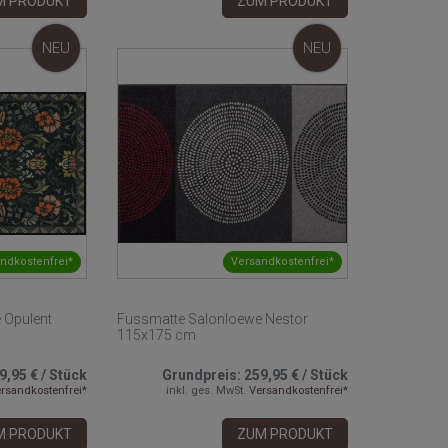
M PRODUKT
ZUM PRODUKT
NEU
NEU
ndkostenfrei*
Versandkostenfrei*
 Opulent
Fussmatte Salonloewe Nestor
115x175 cm
9,95 €
/
Stück
Grundpreis:
259,95 €
/
Stück
rsandkostenfrei*
inkl. ges. MwSt.
Versandkostenfrei*
M PRODUKT
ZUM PRODUKT