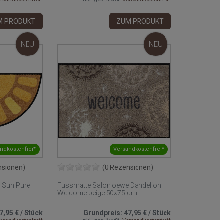
M PRODUKT
ZUM PRODUKT
NEU
NEU
ndkostenfrei*
Versandkostenfrei*
nsionen)
(0 Rezensionen)
 Sun Pure
Fussmatte Salonloewe Dandelion
Welcome beige 50x75 cm
7,95 €
/
Stück
Grundpreis:
47,95 €
/
Stück