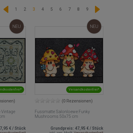
1
2
3
4
5
6
7
8
9
NEU
NEU
ndkostenfrei*
Versandkostenfrei*
nsionen)
(0 Rezensionen)
 Vintage
Fussmatte Salonloewe Funky
 cm
Mushrooms 50x75 cm
7,95 €
/
Stück
Grundpreis:
47,95 €
/
Stück
rsandkostenfrei*
inkl. ges. MwSt.
Versandkostenfrei*