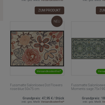
inkl. ges. MwSt.
Versandkostenfrei*
inkl. ges. MwSt.
Ve
ZUM PRODUKT
ZU
NEU
Versandkostenfrei*
Versa
Fussmatte Salonloewe Dot Flowers
Fussmatte Salonloewe
rose-blue 50x75 cm
Moments sage 75x19
Grundpreis:
47,95 €
/
Stück
Grundpreis:
18
inkl. ges. MwSt.
Versandkostenfrei*
inkl. ges. MwSt.
Ve