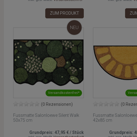
ZUM PRODUKT
ZU
NEU
Versandkostenfrei*
Versa
(0 Rezensionen)
(0 Reze
Fussmatte Salonloewe Silent Walk
Fussmatte Salonloewe
50x75 cm
42x85 cm
Grundpreis:
47,95 €
/
Stück
Grundpreis:
4