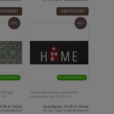
rsandkostenfrei*
inkl. ges. MwSt.
Versandkostenfrei*
M PRODUKT
ZUM PRODUKT
NEU
NEU
ndkostenfrei*
Versandkostenfrei*
 Vintage
Fussmatte Salonloewe Home
0 cm
House grey-red 30x75 cm
5,95 €
/
Stück
Grundpreis:
34,95 €
/
Stück
rsandkostenfrei*
inkl. ges. MwSt.
Versandkostenfrei*