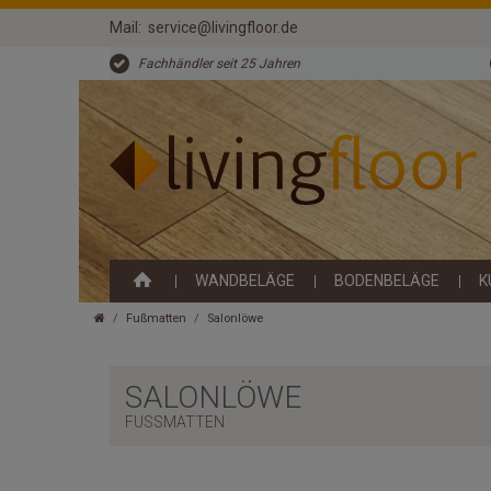
Mail:
service@livingfloor.de
Fachhändler seit 25 Jahren
WANDBELÄGE
BODENBELÄGE
K
Fußmatten
Salonlöwe
SALONLÖWE
FUSSMATTEN