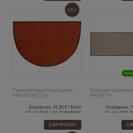
NEU
Versa
Fussmatte Salonloewe Cayenne
Fussmatte Salonloew
halbrund 50x75 cm
60x180 cm
Grundpreis:
35,00 €
/
Stück
Grundpreis:
7
inkl. ges. MwSt.
zzgl.
Versandkosten
inkl. ges. MwSt.
Ve
ZUM PRODUKT
ZU