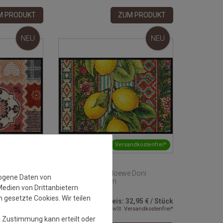
M PRODUKT
ZUM PRODUKT
NEU
NEU
ndkostenfrei*
Versandkostenfrei*
 Lovely Patch
Fussmatte Salonloewe Doni
zogene Daten von
Preziosi 40x60 cm
Medien von Drittanbietern
 gesetzte Cookies. Wir teilen
2,95 €
/
Stück
Grundpreis:
32,95 €
/
Stück
rsandkostenfrei*
inkl. ges. MwSt.
Versandkostenfrei*
e Zustimmung kann erteilt oder