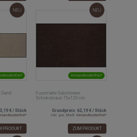
NEU
NEU
ndkostenfrei*
Versandkostenfrei*
e Sand
Fussmatte Salonloewe
Schokobraun 75x120 cm
3,19 €
/
Stück
Grundpreis:
62,19 €
/
Stück
rsandkostenfrei*
inkl. ges. MwSt.
Versandkostenfrei*
M PRODUKT
ZUM PRODUKT