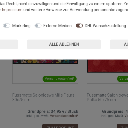
as Recht, nicht einzuwilligen und die Einwilligung zu einem späteren Z
ZUM PRODUKT
ZU
er
Impressum
und weitere Hinweise zur Verwendung personenbezogene
NEU
Marketing
Externe Medien
DHL Wunschzustellung
ALLE ABLEHNEN
A
Versandkostenfrei*
Versa
Fussmatte Salonloewe Mille Fleurs
Fussmatte Salonloew
30x75 cm
Polka 50x75 cm
Grundpreis:
34,95 €
/
Stück
Grundpreis:
4
inkl. ges. MwSt.
Versandkostenfrei*
inkl. ges. MwSt.
Ve