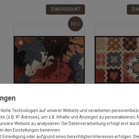
ZUM PRODUKT
ZU
NEU
Versandkostenfrei*
Versa
Fussmatte Salonloewe Painters
Fussmatte Salonloewe
nliche Technologien auf unserer Website und verarbeiten personenbe
Mood rose-blue 50x75 cm
rose-nature 40x60 cm
e (z.B. IP-Adresse), um z.B. Inhalte und Anzeigen zu personalisieren, 
unsere Website zu analysieren. Die Datenverarbeitung erfolgt erst durch
Grundpreis:
47,95 €
/
Stück
Grundpreis:
3
r in den Einstellungen benennen.
inkl. ges. MwSt.
Versandkostenfrei*
inkl. ges. MwSt.
Ve
 Einwilligung oder aufgrund eines berechtigten Interesses erfolgen. Di