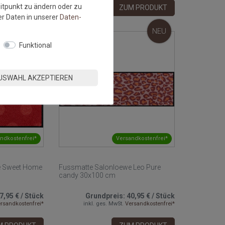
eitpunkt zu ändern oder zu
M PRODUKT
ZUM PRODUKT
r Daten in unserer
Daten­
NEU
NEU
Funktional
USWAHL AKZEPTIEREN
ndkostenfrei*
Versandkostenfrei*
e Sweet Home
Fussmatte Salonloewe Leo Pure
candy 30x100 cm
7,95 €
/
Stück
Grundpreis:
40,95 €
/
Stück
rsandkostenfrei*
inkl. ges. MwSt.
Versandkostenfrei*