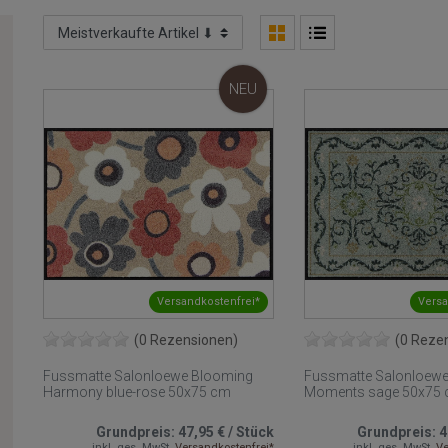
NEU
Versandkostenfrei*
Versa
(0 Rezensionen)
(0 Reze
Fussmatte Salonloewe Blooming
Fussmatte Salonloewe
Harmony blue-rose 50x75 cm
Moments sage 50x75
Grundpreis:
47,95 €
/
Stück
Grundpreis:
4
inkl. ges. MwSt.
Versandkostenfrei*
inkl. ges. MwSt.
Ve