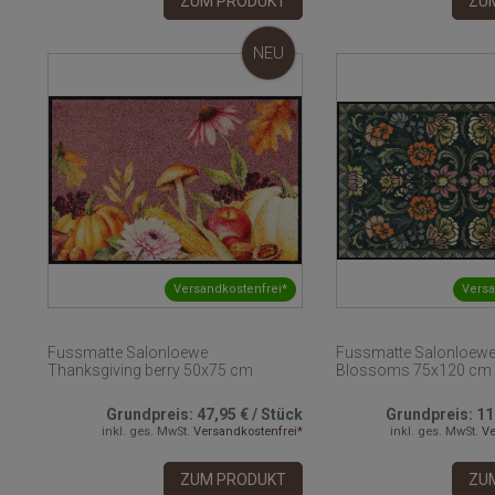
ZUM PRODUKT
ZU
NEU
Versandkostenfrei*
Versa
Fussmatte Salonloewe
Fussmatte Salonloewe
Thanksgiving berry 50x75 cm
Blossoms 75x120 cm
Grundpreis:
47,95 €
/
Stück
Grundpreis:
11
inkl. ges. MwSt.
Versandkostenfrei*
inkl. ges. MwSt.
Ve
ZUM PRODUKT
ZU