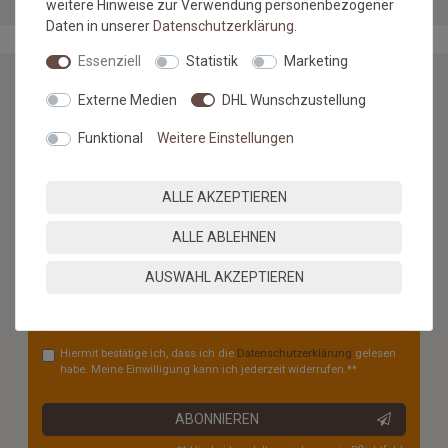
weitere Hinweise zur Verwendung personenbezogener
Daten in unserer
Daten­schutz­erklärung
.
Essenziell
Statistik
Marketing
Externe Medien
DHL Wunschzustellung
NEWSLETTER
Funktional
Weitere Einstellungen
Jetzt anmelden: Profitieren Sie von aktuellen Angeboten
und erfahren Sie von den neuesten Produkten als
ALLE AKZEPTIEREN
erstes.*
ALLE ABLEHNEN
VORNAME
NACHNAME
AUSWAHL AKZEPTIEREN
Newsletter
E-MAIL **
Honig
Hiermit bestätige ich, dass ich die
Daten­schutz­erklärung
gelesen
habe. Meine Einwilligung kann ich jederzeit widerrufen.**
ABONNIEREN