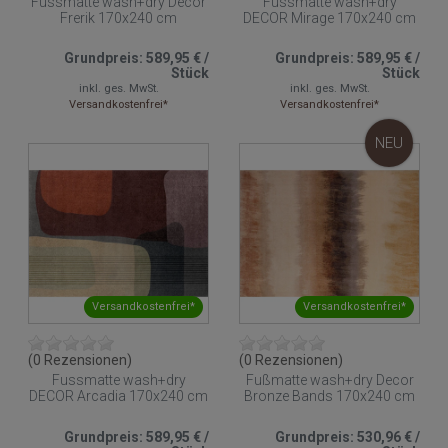
Fussmatte wash+dry Decor
Fussmatte wash+dry
Frerik 170x240 cm
DECOR Mirage 170x240 cm
Grundpreis:
589,95 €
/
Grundpreis:
589,95 €
/
Stück
Stück
inkl. ges. MwSt.
inkl. ges. MwSt.
Versandkostenfrei*
Versandkostenfrei*
NEU
Versandkostenfrei*
Versandkostenfrei*
(0 Rezensionen)
(0 Rezensionen)
Fussmatte wash+dry
Fußmatte wash+dry Decor
DECOR Arcadia 170x240 cm
Bronze Bands 170x240 cm
Grundpreis:
589,95 €
/
Grundpreis:
530,96 €
/