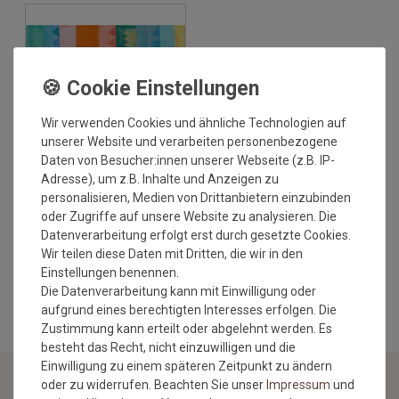
Wir verwenden Cookies und ähnliche Technologien auf
unserer Website und verarbeiten personenbezogene
Versandkostenfrei*
Daten von Besucher:innen unserer Webseite (z.B. IP-
Adresse), um z.B. Inhalte und Anzeigen zu
personalisieren, Medien von Drittanbietern einzubinden
Fussmatte wash+dry Decor
Sonnenstadt 170x240 cm
oder Zugriffe auf unsere Website zu analysieren. Die
Datenverarbeitung erfolgt erst durch gesetzte Cookies.
Grundpreis:
589,95 €
/
Wir teilen diese Daten mit Dritten, die wir in den
Stück
Einstellungen benennen.
inkl. ges. MwSt.
Die Datenverarbeitung kann mit Einwilligung oder
Versandkostenfrei*
aufgrund eines berechtigten Interesses erfolgen. Die
Zustimmung kann erteilt oder abgelehnt werden. Es
besteht das Recht, nicht einzuwilligen und die
Einwilligung zu einem späteren Zeitpunkt zu ändern
170X240 CM VON LIVING FLOOR GMBH
oder zu widerrufen. Beachten Sie unser
Impressum
und