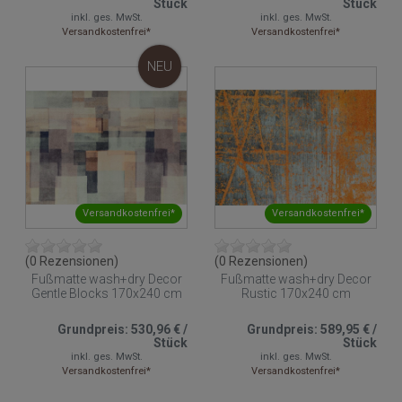
Stück
Stück
inkl. ges. MwSt.
inkl. ges. MwSt.
Versandkostenfrei*
Versandkostenfrei*
NEU
Versandkostenfrei*
Versandkostenfrei*
(0 Rezensionen)
(0 Rezensionen)
Fußmatte wash+dry Decor
Fußmatte wash+dry Decor
Gentle Blocks 170x240 cm
Rustic 170x240 cm
Grundpreis:
530,96 €
/
Grundpreis:
589,95 €
/
Stück
Stück
inkl. ges. MwSt.
inkl. ges. MwSt.
Versandkostenfrei*
Versandkostenfrei*