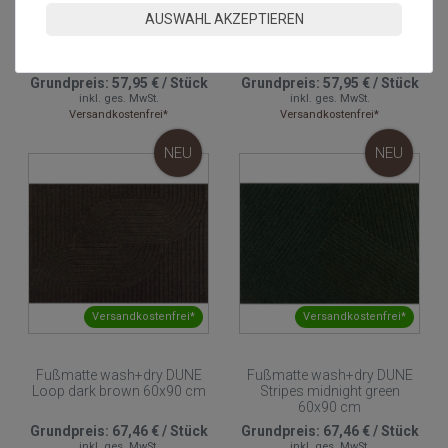
AUSWAHL AKZEPTIEREN
Fussmatte wash+dry eco
Fussmatte wash+dry eco
Duo Pepper 60x90 cm
Duo Latte 60x90 cm
Grundpreis:
57,95 €
/
Stück
Grundpreis:
57,95 €
/
Stück
inkl. ges. MwSt.
inkl. ges. MwSt.
Versandkostenfrei*
Versandkostenfrei*
NEU
NEU
Versandkostenfrei*
Versandkostenfrei*
Fußmatte wash+dry DUNE
Fußmatte wash+dry DUNE
Loop dark brown 60x90 cm
Stripes midnight green
60x90 cm
Grundpreis:
67,46 €
/
Stück
Grundpreis:
67,46 €
/
Stück
inkl. ges. MwSt.
inkl. ges. MwSt.