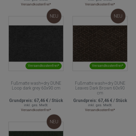
Versandkostenfrei*
Versandkostenfrei*
NEU
NEU
Versandkostenfrei*
Versandkostenfrei*
Fußmatte wash+dry DUNE
Fußmatte wash+dry DUNE
Loop dark grey 60x90 cm
Leaves Dark Brown 60x90
cm
Grundpreis:
67,46 €
/
Stück
Grundpreis:
67,46 €
/
Stück
inkl. ges. MwSt.
inkl. ges. MwSt.
Versandkostenfrei*
Versandkostenfrei*
NEU