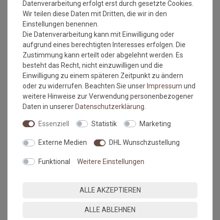
Datenverarbeitung erfolgt erst durch gesetzte Cookies.
Wir teilen diese Daten mit Dritten, die wir in den
Einstellungen benennen.
Die Datenverarbeitung kann mit Einwilligung oder
Versandkostenfrei*
Versandkostenfrei*
aufgrund eines berechtigten Interesses erfolgen. Die
Zustimmung kann erteilt oder abgelehnt werden. Es
Fussmatte wash+dry DUNE
Fussmatte wash+dry eco
besteht das Recht, nicht einzuwilligen und die
Stripes dark brown 60x90
Duo Charcoal 60x90 cm
Einwilligung zu einem späteren Zeitpunkt zu ändern
cm
oder zu widerrufen. Beachten Sie unser
Impressum
und
Grundpreis:
74,95 €
/
Stück
Grundpreis:
57,95 €
/
Stück
weitere Hinweise zur Verwendung personenbezogener
inkl. ges. MwSt.
inkl. ges. MwSt.
Daten in unserer
Daten­schutz­erklärung
.
Versandkostenfrei*
Versandkostenfrei*
Essenziell
Statistik
Marketing
Externe Medien
DHL Wunschzustellung
Funktional
Weitere Einstellungen
ALLE AKZEPTIEREN
Versandkostenfrei*
Versandkostenfrei*
ALLE ABLEHNEN