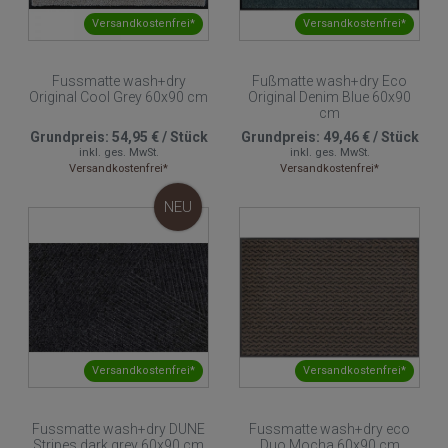
Versandkostenfrei*
Versandkostenfrei*
Fussmatte wash+dry
Fußmatte wash+dry Eco
Original Cool Grey 60x90 cm
Original Denim Blue 60x90
cm
Grundpreis:
54,95 €
/
Stück
Grundpreis:
49,46 €
/
Stück
inkl. ges. MwSt.
inkl. ges. MwSt.
Versandkostenfrei*
Versandkostenfrei*
NEU
Versandkostenfrei*
Versandkostenfrei*
Fussmatte wash+dry DUNE
Fussmatte wash+dry eco
Stripes dark grey 60x90 cm
Duo Mocha 60x90 cm