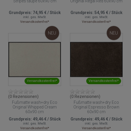
Stripes taupe 60x90 cm
Original Regal Red 60x90 cm
Grundpreis:
74,95 €
/
Stück
Grundpreis:
54,95 €
/
Stück
inkl. ges. MwSt.
inkl. ges. MwSt.
Versandkostenfrei*
Versandkostenfrei*
NEU
NEU
Versandkostenfrei*
Versandkostenfrei*
(0 Rezensionen)
(0 Rezensionen)
Fußmatte wash+dry Eco
Fußmatte wash+dry Eco
Original Whipped Cream
Original Espresso Brown
60x90 cm
60x90 cm
Grundpreis:
49,46 €
/
Stück
Grundpreis:
49,46 €
/
Stück
inkl. ges. MwSt.
inkl. ges. MwSt.
Versandkostenfrei*
Versandkostenfrei*