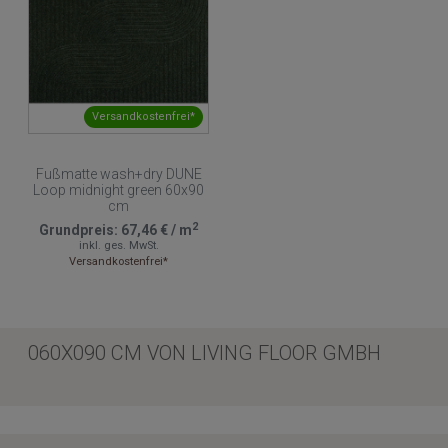
Versandkostenfrei*
Fußmatte wash+dry DUNE
Loop midnight green 60x90
cm
2
Grundpreis:
67,46 €
/
m
inkl. ges. MwSt.
Versandkostenfrei*
060X090 CM VON LIVING FLOOR GMBH