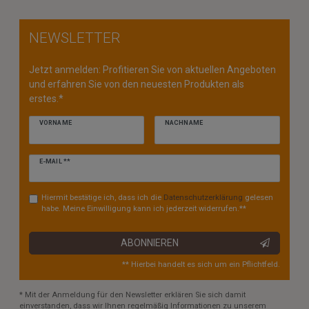
NEWSLETTER
Jetzt anmelden: Profitieren Sie von aktuellen Angeboten
und erfahren Sie von den neuesten Produkten als
erstes.*
VORNAME
NACHNAME
Newsletter
E-MAIL **
Honig
Hiermit bestätige ich, dass ich die
Daten­schutz­erklärung
gelesen
habe. Meine Einwilligung kann ich jederzeit widerrufen.**
ABONNIEREN
** Hierbei handelt es sich um ein Pflichtfeld.
* Mit der Anmeldung für den Newsletter erklären Sie sich damit
einverstanden, dass wir Ihnen regelmäßig Informationen zu unserem