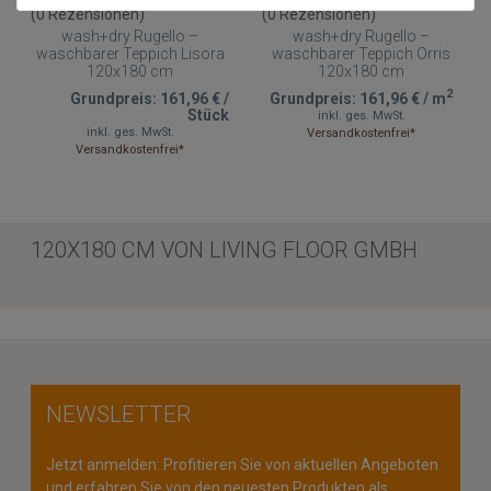
(0 Rezensionen)
(0 Rezensionen)
wash+dry Rugello –
wash+dry Rugello –
waschbarer Teppich Lisora
waschbarer Teppich Orris
120x180 cm
120x180 cm
2
Grundpreis:
161,96 €
/
Grundpreis:
161,96 €
/
m
Stück
inkl. ges. MwSt.
inkl. ges. MwSt.
Versandkostenfrei*
Versandkostenfrei*
120X180 CM VON LIVING FLOOR GMBH
NEWSLETTER
Jetzt anmelden: Profitieren Sie von aktuellen Angeboten
und erfahren Sie von den neuesten Produkten als