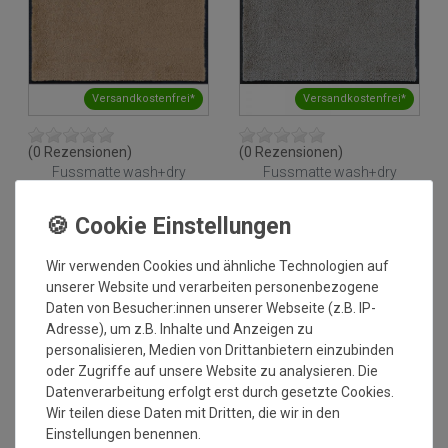
Versandkostenfrei*
Versandkostenfrei*
(0 Rezensionen)
(0 Rezensionen)
Fussmatte wash+dry
Fussmatte wash+dry
Original Sahara 120x180 cm
Original Cool Grey 120x180
cm
Grundpreis:
216,95 €
/
Grundpreis:
216,95 €
/
Stück
Stück
inkl. ges. MwSt.
inkl. ges. MwSt.
Wir verwenden Cookies und ähnliche Technologien auf
Versandkostenfrei*
Versandkostenfrei*
unserer Website und verarbeiten personenbezogene
Daten von Besucher:innen unserer Webseite (z.B. IP-
NEU
NEU
Adresse), um z.B. Inhalte und Anzeigen zu
personalisieren, Medien von Drittanbietern einzubinden
oder Zugriffe auf unsere Website zu analysieren. Die
Datenverarbeitung erfolgt erst durch gesetzte Cookies.
Wir teilen diese Daten mit Dritten, die wir in den
Einstellungen benennen.