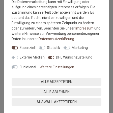
Die Datenverarbeitung kann mit Einwilligung oder
aufgrund eines berechtigten Interesses erfolgen. Die
Versandkostenfrei*
Versandkostenfrei*
Zustimmung kann erteilt oder abgelehnt werden. Es
besteht das Recht, nicht einzuwilligen und die
(0 Rezensionen)
(0 Rezensionen)
Einwilligung zu einem späteren Zeitpunkt zu ändern
Fußmatte wash+dry Eco
Fußmatte wash+dry Eco
oder zu widerrufen. Beachten Sie unser
Impressum
und
Original Whipped Cream
Original Denim Blue 120x180
weitere Hinweise zur Verwendung personenbezogener
120x180 cm
cm
Daten in unserer
Daten­schutz­erklärung
.
2
Grundpreis:
195,26 €
/
Grundpreis:
195,26 €
/
m
Stück
inkl. ges. MwSt.
Essenziell
Statistik
Marketing
inkl. ges. MwSt.
Versandkostenfrei*
Versandkostenfrei*
Externe Medien
DHL Wunschzustellung
NEU
NEU
Funktional
Weitere Einstellungen
ALLE AKZEPTIEREN
ALLE ABLEHNEN
AUSWAHL AKZEPTIEREN
Versandkostenfrei*
Versandkostenfrei*