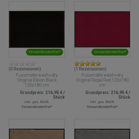
Versandkostenfrei*
Versandkostenfrei*
(0 Rezensionen)
(1 Rezensionen)
Fussmatte wash+dry
Fussmatte wash+dry
Original Raven Black
Original Regal Red 120x180
120x180 cm
cm
Grundpreis:
216,95 €
/
Grundpreis:
216,95 €
/
Stück
Stück
inkl. ges. MwSt.
inkl. ges. MwSt.
Versandkostenfrei*
Versandkostenfrei*