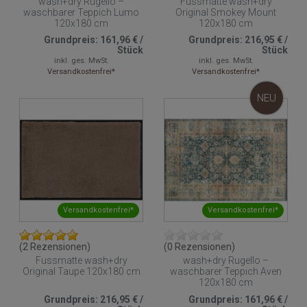
wash+dry Rugello –
Fussmatte wash+dry
waschbarer Teppich Lumo
Original Smokey Mount
120x180 cm
120x180 cm
Grundpreis:
161,96 €
/
Grundpreis:
216,95 €
/
Stück
Stück
inkl. ges. MwSt.
inkl. ges. MwSt.
Versandkostenfrei*
Versandkostenfrei*
NEU
Versandkostenfrei*
Versandkostenfrei*
(2 Rezensionen)
(0 Rezensionen)
Fussmatte wash+dry
wash+dry Rugello –
Original Taupe 120x180 cm
waschbarer Teppich Aven
120x180 cm
Grundpreis:
216,95 €
/
Grundpreis:
161,96 €
/