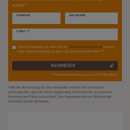
erstes.*
VORNAME
NACHNAME
Newsletter
E-MAIL **
Honig
Hiermit bestätige ich, dass ich die
Daten­schutz­erklärung
gelesen
habe. Meine Einwilligung kann ich jederzeit widerrufen.**
ABONNIEREN
** Hierbei handelt es sich um ein Pflichtfeld.
* Mit der Anmeldung für den Newsletter erklären Sie sich damit
einverstanden, dass wir Ihnen regelmäßig Informationen zu unserem
Sortiment per E-Mail zuschicken. Den Newsletter können Sie jederzeit
kostenlos wieder abmelden.