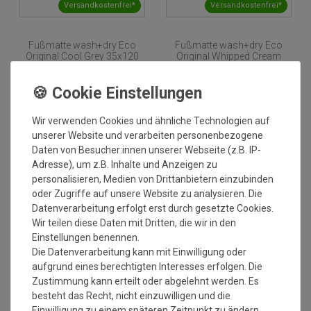
Versandkostenfrei*
Versandkostenfrei*
Fußmatte wash+dry Eco
Fußmatte wash+dry Eco
Original Cool Grey 35x120
Original Whipped Cream
cm
35x120 cm
2
Grundpreis:
38,20 €
/
m
Grundpreis:
38,20 €
/
Stück
inkl. ges. MwSt.
inkl. ges. MwSt.
Versandkostenfrei*
Versandkostenfrei*
Wir verwenden Cookies und ähnliche Technologien auf
unserer Website und verarbeiten personenbezogene
Daten von Besucher:innen unserer Webseite (z.B. IP-
Adresse), um z.B. Inhalte und Anzeigen zu
personalisieren, Medien von Drittanbietern einzubinden
oder Zugriffe auf unsere Website zu analysieren. Die
Datenverarbeitung erfolgt erst durch gesetzte Cookies.
Wir teilen diese Daten mit Dritten, die wir in den
Einstellungen benennen.
Versandkostenfrei*
Versandkostenfrei*
Die Datenverarbeitung kann mit Einwilligung oder
aufgrund eines berechtigten Interesses erfolgen. Die
Zustimmung kann erteilt oder abgelehnt werden. Es
Fussmatte wash+dry Design
Fussmatte wash+dry
besteht das Recht, nicht einzuwilligen und die
Lovetails 35x120 cm
Original Raven Black 35x120
cm
Einwilligung zu einem späteren Zeitpunkt zu ändern