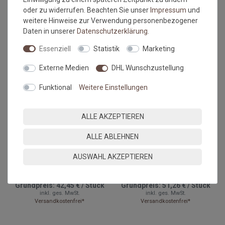
oder zu widerrufen. Beachten Sie unser
Impressum
und
Grundpreis:
56,95 €
/
Stück
Grundpreis:
42,45 €
/
Stück
inkl. ges. MwSt.
inkl. ges. MwSt.
weitere Hinweise zur Verwendung personenbezogener
Versandkostenfrei*
Versandkostenfrei*
Daten in unserer
Daten­schutz­erklärung
.
NEU
Essenziell
Statistik
Marketing
Externe Medien
DHL Wunschzustellung
Funktional
Weitere Einstellungen
ALLE AKZEPTIEREN
Versandkostenfrei*
Versandkostenfrei*
ALLE ABLEHNEN
AUSWAHL AKZEPTIEREN
Fussmatte wash+dry
Fußmatte wash+dry Design
Original Taupe 35x120 cm
Keep it Simple grey 35x120
cm
Grundpreis:
42,45 €
/
Stück
Grundpreis:
51,26 €
/
Stück
inkl. ges. MwSt.
inkl. ges. MwSt.
Versandkostenfrei*
Versandkostenfrei*