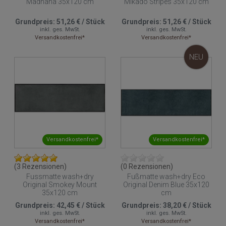
Madhana 35x120 cm
Mikado Stripes 35x120 cm
Grundpreis:
51,26 €
/
Stück
Grundpreis:
51,26 €
/
Stück
inkl. ges. MwSt.
inkl. ges. MwSt.
Versandkostenfrei*
Versandkostenfrei*
NEU
Versandkostenfrei*
Versandkostenfrei*
(3 Rezensionen)
(0 Rezensionen)
Fussmatte wash+dry
Fußmatte wash+dry Eco
Original Smokey Mount
Original Denim Blue 35x120
35x120 cm
cm
Grundpreis:
42,45 €
/
Stück
Grundpreis:
38,20 €
/
Stück
inkl. ges. MwSt.
inkl. ges. MwSt.
Versandkostenfrei*
Versandkostenfrei*