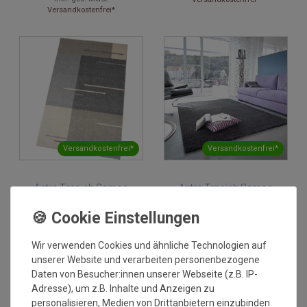
Versandkostenfrei*
Versandkostenfrei*
Versandkostenfrei*
Astra Teppich Samoa
Astra Teppich Samoa
Des.002 Beige 007 | 140x200
Des.001 Anthrazit 040 |
cm
160x230 cm
Grundpreis:
179,00 €
/
Grundpreis:
219,00 €
/
Stück
Stück
Wir verwenden Cookies und ähnliche Technologien auf
inkl. ges. MwSt.
inkl. ges. MwSt.
Versandkostenfrei*
Versandkostenfrei*
unserer Website und verarbeiten personenbezogene
Daten von Besucher:innen unserer Webseite (z.B. IP-
Adresse), um z.B. Inhalte und Anzeigen zu
personalisieren, Medien von Drittanbietern einzubinden