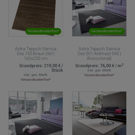
Versandkostenfrei*
Versandkostenfrei*
Astra Teppich Samoa
Astra Teppich Samoa
Des.150 Braun 060 |
Des.001 Anthrazit 040 |
160x230 cm
Wunschmaß
2
Grundpreis:
219,00 €
/
Grundpreis:
76,00 €
/
m
Stück
inkl. ges. MwSt.
inkl. ges. MwSt.
Versandkostenfrei*
Versandkostenfrei*