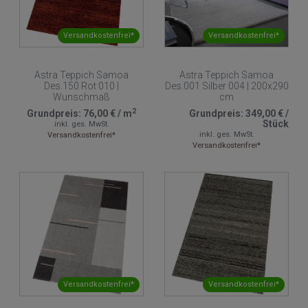
Versandkostenfrei*
Versandkostenfrei*
Astra Teppich Samoa
Astra Teppich Samoa
Des.150 Rot 010 |
Des.001 Silber 004 | 200x290
Wunschmaß
cm
2
Grundpreis:
76,00 €
/
m
Grundpreis:
349,00 €
/
Stück
inkl. ges. MwSt.
inkl. ges. MwSt.
Versandkostenfrei*
Versandkostenfrei*
Versandkostenfrei*
Versandkostenfrei*