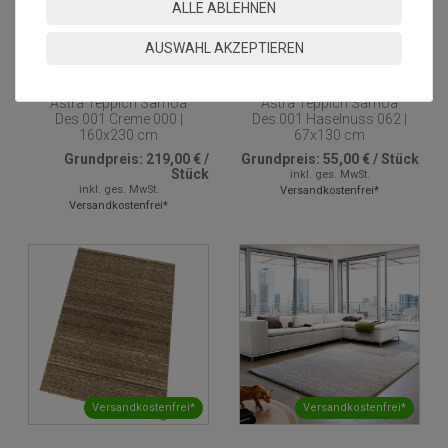
ALLE ABLEHNEN
Versandkostenfrei*
Versandkostenfrei*
AUSWAHL AKZEPTIEREN
Astra Teppich Samoa
Astra Teppich Samoa
Des.001 Creme 000 |
Des.001 Haselnuss 062 |
160x230 cm
67x130 cm
Grundpreis:
219,00 €
/
Grundpreis:
55,00 €
/
Stück
Stück
inkl. ges. MwSt.
inkl. ges. MwSt.
Versandkostenfrei*
Versandkostenfrei*
Versandkostenfrei*
Versandkostenfrei*