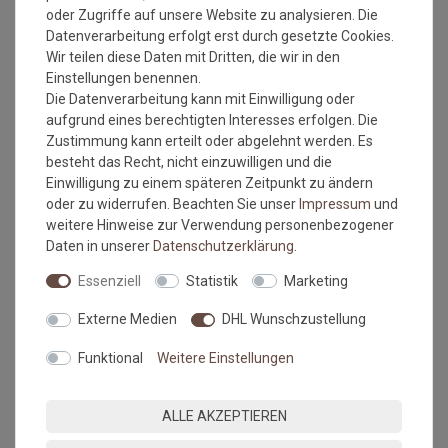
oder Zugriffe auf unsere Website zu analysieren. Die
Datenverarbeitung erfolgt erst durch gesetzte Cookies.
Wir teilen diese Daten mit Dritten, die wir in den
Einstellungen benennen.
Die Datenverarbeitung kann mit Einwilligung oder
aufgrund eines berechtigten Interesses erfolgen. Die
Versandkostenfrei*
Versandkostenfrei*
Zustimmung kann erteilt oder abgelehnt werden. Es
besteht das Recht, nicht einzuwilligen und die
Einwilligung zu einem späteren Zeitpunkt zu ändern
Astra Teppich Samoa
Astra Teppich Samoa
oder zu widerrufen. Beachten Sie unser
Impressum
und
Des.001 Anthrazit 040 |
Des.001 Beige 007 | 140x200
140x200 cm
cm
weitere Hinweise zur Verwendung personenbezogener
Grundpreis:
179,00 €
/
Grundpreis:
179,00 €
/
Daten in unserer
Daten­schutz­erklärung
.
Stück
Stück
inkl. ges. MwSt.
inkl. ges. MwSt.
Essenziell
Statistik
Marketing
Versandkostenfrei*
Versandkostenfrei*
Externe Medien
DHL Wunschzustellung
Funktional
Weitere Einstellungen
ALLE AKZEPTIEREN