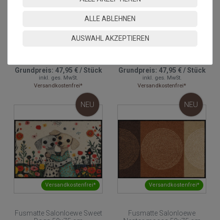
Versandkostenfrei*
Versandkostenfrei*
ALLE ABLEHNEN
AUSWAHL AKZEPTIEREN
Fusmatte Salonloewe Ginko
Fusmatte Salonloewe
Welcome mocca 50x75 cm
Welcome Ribbon 50x75 cm
Grundpreis:
47,95 €
/
Stück
Grundpreis:
47,95 €
/
Stück
inkl. ges. MwSt.
inkl. ges. MwSt.
Versandkostenfrei*
Versandkostenfrei*
NEU
NEU
Versandkostenfrei*
Versandkostenfrei*
Fusmatte Salonloewe Sweet
Fusmatte Salonloewe