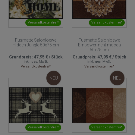
Versandkostenfrei*
Versandkostenfrei*
Fusmatte Salonloewe
Fusmatte Salonloewe
Hidden Jungle 50x75 cm
Empowerment mocca
50x75 cm
Grundpreis:
47,95 €
/
Stück
Grundpreis:
47,95 €
/
Stück
inkl. ges. MwSt.
inkl. ges. MwSt.
Versandkostenfrei*
Versandkostenfrei*
NEU
NEU
Versandkostenfrei*
Versandkostenfrei*