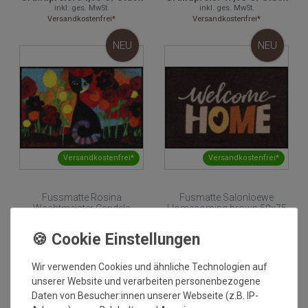
inkl. ges. MwSt.
inkl. ges. MwSt.
Versandkostenfrei*
Versandkostenfrei*
NEU
NEU
Versandkostenfrei*
Versandkostenfrei*
Fussmatte Rosina
Fusmatte Salonloewe
Wachtmeister Candela
Homecoming brown 50x75
50x75 cm
cm
Grundpreis:
47,95 €
/
Stück
Grundpreis:
47,95 €
/
Stück
inkl. ges. MwSt.
inkl. ges. MwSt.
Versandkostenfrei*
Versandkostenfrei*
Wir verwenden Cookies und ähnliche Technologien auf
unserer Website und verarbeiten personenbezogene
NEU
NEU
Daten von Besucher:innen unserer Webseite (z.B. IP-