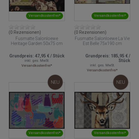
Versandkostenfrei*
Versandkostenfrei*
(0 Rezensionen)
(0 Rezensionen)
Fusmatte Salonloewe
Fusmatte Salonloewe La Vie
Heritage Garden 50x75 cm
Est Belle 75x190 cm
Grundpreis:
47,95 €
/
Stück
Grundpreis:
185,95 €
/
Stück
inkl. ges. MwSt.
inkl. ges. MwSt.
Versandkostenfrei*
Versandkostenfrei*
NEU
NEU
Versandkostenfrei*
Versandkostenfrei*