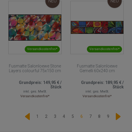
NEU
NEU
Versandkostenfrei*
Versandkostenfrei*
Fusmatte Salonloewe Stone
Fusmatte Salonloewe
Layers colourful 75x150 cm
Gemelli 60x240 cm
Grundpreis:
149,95 €
/
Grundpreis:
189,95 €
/
Stück
Stück
inkl. ges. MwSt.
inkl. ges. MwSt.
Versandkostenfrei*
Versandkostenfrei*
1
2
3
4
5
6
7
8
9