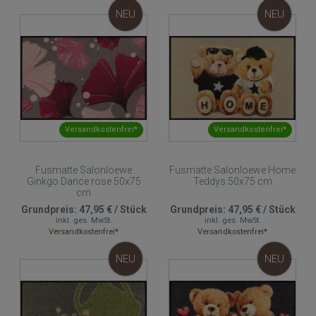
NEU
NEU
Versandkostenfrei*
Versandkostenfrei*
Fusmatte Salonloewe
Fusmatte Salonloewe Home
Ginkgo Dance rose 50x75
Teddys 50x75 cm
cm
Grundpreis:
47,95 €
/
Stück
Grundpreis:
47,95 €
/
Stück
inkl. ges. MwSt.
inkl. ges. MwSt.
Versandkostenfrei*
Versandkostenfrei*
NEU
NEU