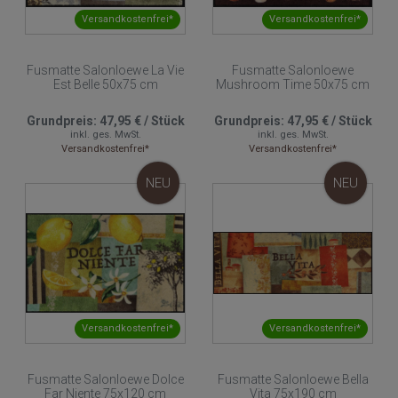
Versandkostenfrei*
Versandkostenfrei*
Fusmatte Salonloewe La Vie
Fusmatte Salonloewe
Est Belle 50x75 cm
Mushroom Time 50x75 cm
Grundpreis:
47,95 €
/
Stück
Grundpreis:
47,95 €
/
Stück
inkl. ges. MwSt.
inkl. ges. MwSt.
Versandkostenfrei*
Versandkostenfrei*
NEU
NEU
Versandkostenfrei*
Versandkostenfrei*
Fusmatte Salonloewe Dolce
Fusmatte Salonloewe Bella
Far Niente 75x120 cm
Vita 75x190 cm