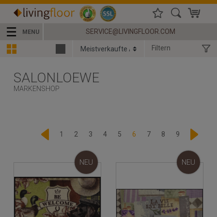
☰
SERVICE@LIVINGFLOOR.COM
MENU
Filtern
SALONLOEWE
MARKENSHOP
1
2
3
4
5
6
7
8
9
NEU
NEU