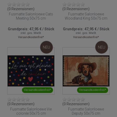
(0 Rezensionen)
(0 Rezensionen)
Fusmatte Salonloewe Cats
Fusmatte Salonloewe
Meeting 50x75 cm
Woodland King 50x75 cm
Grundpreis:
47,95 €
/
Stück
Grundpreis:
47,95 €
/
Stück
inkl. ges. MwSt.
inkl. ges. MwSt.
Versandkostenfrei*
Versandkostenfrei*
NEU
NEU
Versandkostenfrei*
Versandkostenfrei*
(0 Rezensionen)
(0 Rezensionen)
Fusmatte Salonloewe Vie
Fusmatte Salonloewe
colorée 50x75 cm
Deputy 50x75 cm