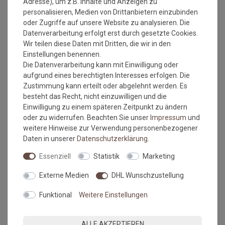
Adresse), um z.B. Inhalte und Anzeigen zu
personalisieren, Medien von Drittanbietern einzubinden
oder Zugriffe auf unsere Website zu analysieren. Die
Datenverarbeitung erfolgt erst durch gesetzte Cookies.
Wir teilen diese Daten mit Dritten, die wir in den
Einstellungen benennen.
Die Datenverarbeitung kann mit Einwilligung oder
Versandkostenfrei*
Versandkostenfrei*
aufgrund eines berechtigten Interesses erfolgen. Die
Zustimmung kann erteilt oder abgelehnt werden. Es
Fusmatte Salonloewe
Fusmatte Salonloewe Artsy
besteht das Recht, nicht einzuwilligen und die
Strawberry Thief blue 50x75
Blossom terra 50x75 cm
Einwilligung zu einem späteren Zeitpunkt zu ändern
cm
oder zu widerrufen. Beachten Sie unser
Impressum
und
Grundpreis:
47,95 €
/
Stück
Grundpreis:
47,95 €
/
Stück
weitere Hinweise zur Verwendung personenbezogener
inkl. ges. MwSt.
inkl. ges. MwSt.
Daten in unserer
Daten­schutz­erklärung
.
Versandkostenfrei*
Versandkostenfrei*
Essenziell
Statistik
Marketing
NEU
NEU
Externe Medien
DHL Wunschzustellung
Funktional
Weitere Einstellungen
ALLE AKZEPTIEREN