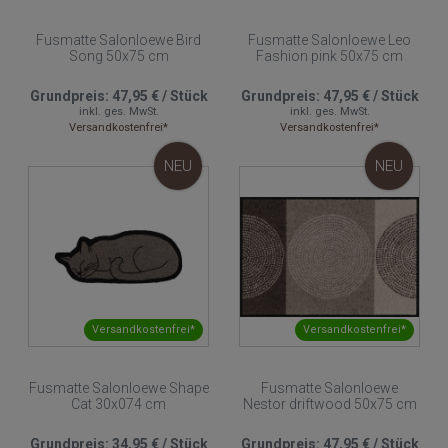
Fusmatte Salonloewe Bird
Fusmatte Salonloewe Leo
Song 50x75 cm
Fashion pink 50x75 cm
Grundpreis:
47,95 €
/
Stück
Grundpreis:
47,95 €
/
Stück
inkl. ges. MwSt.
inkl. ges. MwSt.
Versandkostenfrei*
Versandkostenfrei*
NEU
NEU
Versandkostenfrei*
Versandkostenfrei*
Fusmatte Salonloewe Shape
Fusmatte Salonloewe
Cat 30x074 cm
Nestor driftwood 50x75 cm
Grundpreis:
34,95 €
/
Stück
Grundpreis:
47,95 €
/
Stück