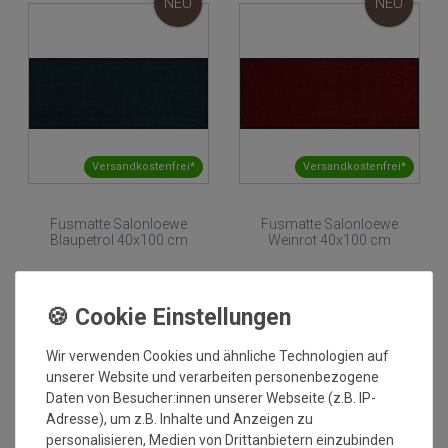
NEU
NEU
Versandkostenfrei*
Versandkostenfrei*
Fusmatte Salonloewe
Fusmatte Salonloewe
Blaupetrol 40x100 cm
Weinrot 40x100 cm
Grundpreis:
39,95 €
/
Stück
Grundpreis:
39,95 €
/
Stück
inkl. ges. MwSt.
inkl. ges. MwSt.
Versandkostenfrei*
Versandkostenfrei*
NEU
NEU
Wir verwenden Cookies und ähnliche Technologien auf
unserer Website und verarbeiten personenbezogene
Daten von Besucher:innen unserer Webseite (z.B. IP-
Adresse), um z.B. Inhalte und Anzeigen zu
personalisieren, Medien von Drittanbietern einzubinden