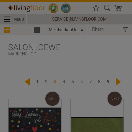
☰
SERVICE@LIVINGFLOOR.COM
MENU
Filtern
SALONLOEWE
MARKENSHOP
1
2
3
4
5
6
7
8
9
NEU
NEU