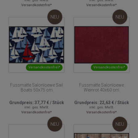
inkl. ges. MwSt.
inkl. ges. MwSt.
Versandkostenfrei*
Versandkostenfrei*
NEU
NEU
Versandkostenfrei*
Versandkostenfrei*
Fussmatte Salonloewe Sail
Fussmatte Salonloewe
Boats 50x75 cm
Weinrot 40x60 cm
Grundpreis:
37,77 €
/
Stück
Grundpreis:
22,63 €
/
Stück
inkl. ges. MwSt.
inkl. ges. MwSt.
Versandkostenfrei*
Versandkostenfrei*
NEU
NEU