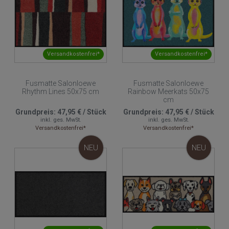
Versandkostenfrei*
Versandkostenfrei*
Fusmatte Salonloewe
Fusmatte Salonloewe
Rhythm Lines 50x75 cm
Rainbow Meerkats 50x75
cm
Grundpreis:
47,95 €
/
Stück
Grundpreis:
47,95 €
/
Stück
inkl. ges. MwSt.
inkl. ges. MwSt.
Versandkostenfrei*
Versandkostenfrei*
NEU
NEU