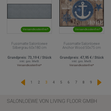
Versandkostenfrei*
Versandkostenfrei*
Fussmatte Salonloewe
Fussmatte Salonloewe
Silbergrau 60x180 cm
Anchor Wood 50x75 cm
Grundpreis:
73,19 €
/
Stück
Grundpreis:
47,95 €
/
Stück
inkl. ges. MwSt.
inkl. ges. MwSt.
Versandkostenfrei*
Versandkostenfrei*
1
2
3
4
5
6
7
8
9
SALONLOEWE VON LIVING FLOOR GMBH