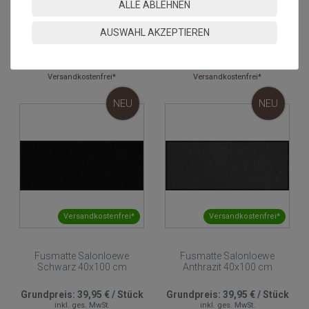
ALLE ABLEHNEN
Fusmatte Salonloewe
Fusmatte Salonloewe Salbei
Schokobraun 40x100 cm
40x100 cm
AUSWAHL AKZEPTIEREN
Grundpreis:
39,95 €
/
Stück
Grundpreis:
39,95 €
/
Stück
inkl. ges. MwSt.
inkl. ges. MwSt.
Versandkostenfrei*
Versandkostenfrei*
NEU
NEU
Versandkostenfrei*
Versandkostenfrei*
Fusmatte Salonloewe
Fusmatte Salonloewe
Schwarz 40x100 cm
Anthrazit 40x100 cm
Grundpreis:
39,95 €
/
Stück
Grundpreis:
39,95 €
/
Stück
inkl. ges. MwSt.
inkl. ges. MwSt.