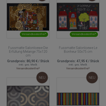
Versandkostenfrei*
Versandkostenfrei*
Fussmatte Salonloewe Die
Fussmatte Salonloewe Le
Erfüllung Melange 75x120
Bonheur 50x75 cm
cm
Grundpreis:
80,90 €
/
Stück
Grundpreis:
47,95 €
/
Stück
inkl. ges. MwSt.
inkl. ges. MwSt.
Versandkostenfrei*
Versandkostenfrei*
NEU
NEU