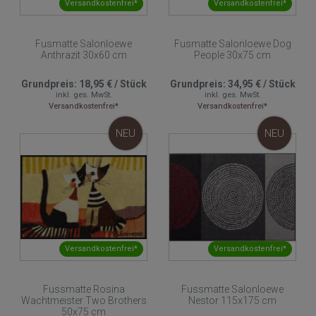
Versandkostenfrei*
Versandkostenfrei*
Fusmatte Salonloewe
Fusmatte Salonloewe Dog
Anthrazit 30x60 cm
People 30x75 cm
Grundpreis:
18,95 €
/
Stück
Grundpreis:
34,95 €
/
Stück
inkl. ges. MwSt.
inkl. ges. MwSt.
Versandkostenfrei*
Versandkostenfrei*
NEU
NEU
Versandkostenfrei*
Versandkostenfrei*
Fussmatte Rosina
Fussmatte Salonloewe
Wachtmeister Two Brothers
Nestor 115x175 cm
50x75 cm