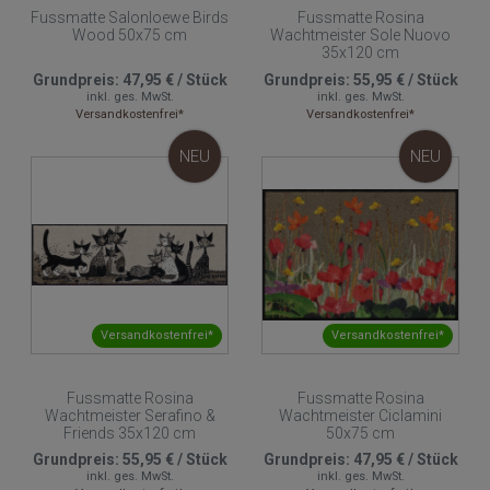
Fussmatte Salonloewe Birds
Fussmatte Rosina
Wood 50x75 cm
Wachtmeister Sole Nuovo
35x120 cm
Grundpreis:
47,95 €
/
Stück
Grundpreis:
55,95 €
/
Stück
inkl. ges. MwSt.
inkl. ges. MwSt.
Versandkostenfrei*
Versandkostenfrei*
NEU
NEU
Versandkostenfrei*
Versandkostenfrei*
Fussmatte Rosina
Fussmatte Rosina
Wachtmeister Serafino &
Wachtmeister Ciclamini
Friends 35x120 cm
50x75 cm
Grundpreis:
55,95 €
/
Stück
Grundpreis:
47,95 €
/
Stück
inkl. ges. MwSt.
inkl. ges. MwSt.