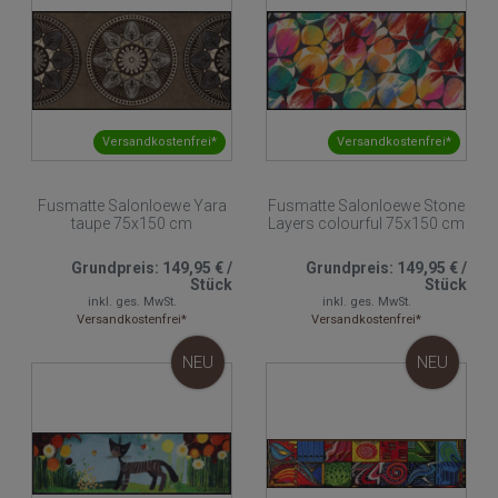
Versandkostenfrei*
Versandkostenfrei*
Fusmatte Salonloewe Yara
Fusmatte Salonloewe Stone
taupe 75x150 cm
Layers colourful 75x150 cm
Grundpreis:
149,95 €
/
Grundpreis:
149,95 €
/
Stück
Stück
inkl. ges. MwSt.
inkl. ges. MwSt.
Versandkostenfrei*
Versandkostenfrei*
NEU
NEU