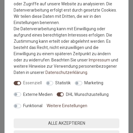
oder Zugriffe auf unsere Website zu analysieren. Die
Datenverarbeitung erfolgt erst durch gesetzte Cookies.
Wir teilen diese Daten mit Dritten, die wir in den
Versandkostenfrei*
Versandkostenfrei*
Einstellungen benennen.
Die Datenverarbeitung kann mit Einwilligung oder
aufgrund eines berechtigten Interesses erfolgen. Die
Fusmatte Salonloewe Sand
Fusmatte Salonloewe Taupe
Zustimmung kann erteilt oder abgelehnt werden. Es
40x100 cm
40x100 cm
besteht das Recht, nicht einzuwilligen und die
Grundpreis:
39,95 €
/
Stück
Grundpreis:
39,95 €
/
Stück
Einwilligung zu einem späteren Zeitpunkt zu ändern
inkl. ges. MwSt.
inkl. ges. MwSt.
oder zu widerrufen. Beachten Sie unser
Impressum
und
Versandkostenfrei*
Versandkostenfrei*
weitere Hinweise zur Verwendung personenbezogener
Daten in unserer
Daten­schutz­erklärung
.
NEU
NEU
Essenziell
Statistik
Marketing
Externe Medien
DHL Wunschzustellung
Funktional
Weitere Einstellungen
ALLE AKZEPTIEREN
Versandkostenfrei*
Versandkostenfrei*