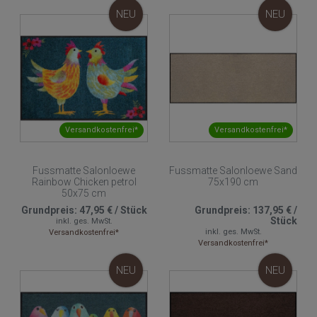
NEU
NEU
Versandkostenfrei*
Versandkostenfrei*
Fussmatte Salonloewe
Fussmatte Salonloewe Sand
Rainbow Chicken petrol
75x190 cm
50x75 cm
Grundpreis:
47,95 €
/
Stück
Grundpreis:
137,95 €
/
Stück
inkl. ges. MwSt.
inkl. ges. MwSt.
Versandkostenfrei*
Versandkostenfrei*
NEU
NEU