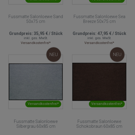
Fussmatte Salonloewe Sand
Fussmatte Salonloewe Sea
50x75 cm
Breeze 50x75 cm
Grundpreis:
35,95 €
/
Stück
Grundpreis:
47,95 €
/
Stück
inkl. ges. MwSt.
inkl. ges. MwSt.
Versandkostenfrei*
Versandkostenfrei*
NEU
NEU
Versandkostenfrei*
Versandkostenfrei*
Fussmatte Salonloewe
Fussmatte Salonloewe
Silbergrau 60x85 cm
Schokobraun 60x85 cm