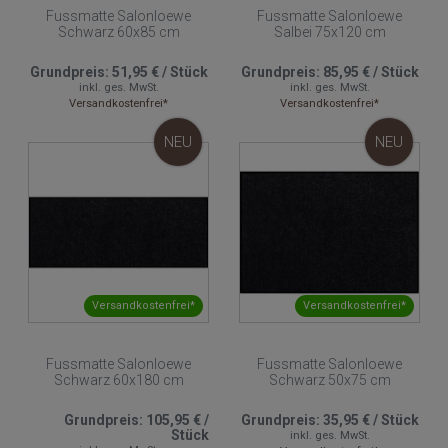
Fussmatte Salonloewe
Fussmatte Salonloewe
Schwarz 60x85 cm
Salbei 75x120 cm
Grundpreis:
51,95 €
/
Stück
Grundpreis:
85,95 €
/
Stück
inkl. ges. MwSt.
inkl. ges. MwSt.
Versandkostenfrei*
Versandkostenfrei*
NEU
NEU
Versandkostenfrei*
Versandkostenfrei*
Fussmatte Salonloewe
Fussmatte Salonloewe
Schwarz 60x180 cm
Schwarz 50x75 cm
Grundpreis:
105,95 €
/
Grundpreis:
35,95 €
/
Stück
Stück
inkl. ges. MwSt.