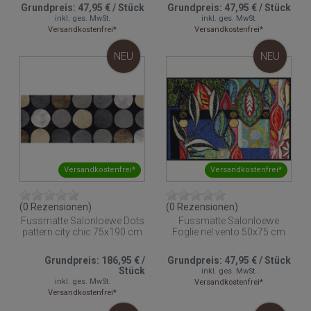
Grundpreis:
47,95 €
/
Stück
Grundpreis:
47,95 €
/
Stück
inkl. ges. MwSt.
inkl. ges. MwSt.
Versandkostenfrei*
Versandkostenfrei*
NEU
NEU
Versandkostenfrei*
Versandkostenfrei*
(0 Rezensionen)
(0 Rezensionen)
Fussmatte Salonloewe Dots
Fussmatte Salonloewe
pattern city chic 75x190 cm
Foglie nel vento 50x75 cm
Grundpreis:
186,95 €
/
Grundpreis:
47,95 €
/
Stück
Stück
inkl. ges. MwSt.
inkl. ges. MwSt.
Versandkostenfrei*
Versandkostenfrei*