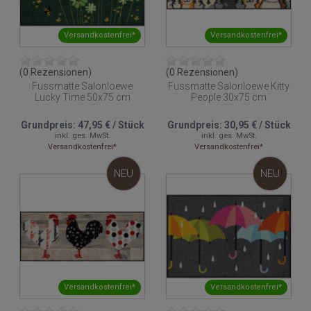
Versandkostenfrei*
Versandkostenfrei*
(0 Rezensionen)
(0 Rezensionen)
Fussmatte Salonloewe
Fussmatte Salonloewe Kitty
Lucky Time 50x75 cm
People 30x75 cm
Grundpreis:
47,95 €
/
Stück
Grundpreis:
30,95 €
/
Stück
inkl. ges. MwSt.
inkl. ges. MwSt.
Versandkostenfrei*
Versandkostenfrei*
NEU
NEU
Versandkostenfrei*
Versandkostenfrei*