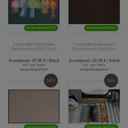
Versandkostenfrei*
Versandkostenfrei*
Fussmatte Salonloewe
Fussmatte Salonloewe
Rainbow Birds 50x75 cm
Schokobraun 40x60 cm
Grundpreis:
47,95 €
/
Stück
Grundpreis:
23,95 €
/
Stück
inkl. ges. MwSt.
inkl. ges. MwSt.
Versandkostenfrei*
Versandkostenfrei*
NEU
NEU
Versandkostenfrei*
Versandkostenfrei*