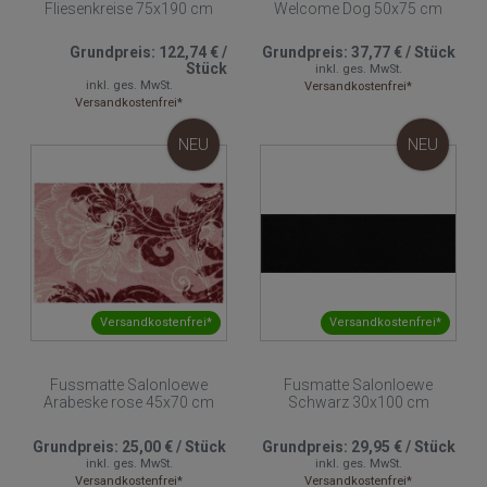
Fliesenkreise 75x190 cm
Welcome Dog 50x75 cm
Grundpreis:
122,74 €
/
Grundpreis:
37,77 €
/
Stück
Stück
inkl. ges. MwSt.
inkl. ges. MwSt.
Versandkostenfrei*
Versandkostenfrei*
NEU
NEU
Versandkostenfrei*
Versandkostenfrei*
Fussmatte Salonloewe
Fusmatte Salonloewe
Arabeske rose 45x70 cm
Schwarz 30x100 cm
Grundpreis:
25,00 €
/
Stück
Grundpreis:
29,95 €
/
Stück
inkl. ges. MwSt.
inkl. ges. MwSt.
Versandkostenfrei*
Versandkostenfrei*