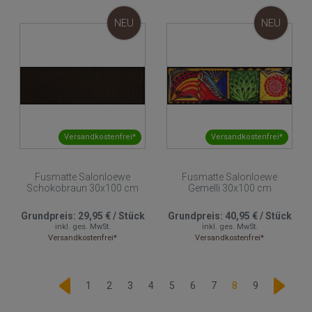
NEU
NEU
Versandkostenfrei*
Versandkostenfrei*
Fusmatte Salonloewe
Fusmatte Salonloewe
Schokobraun 30x100 cm
Gemelli 30x100 cm
Grundpreis:
29,95 €
/
Stück
Grundpreis:
40,95 €
/
Stück
inkl. ges. MwSt.
inkl. ges. MwSt.
Versandkostenfrei*
Versandkostenfrei*
1
2
3
4
5
6
7
8
9