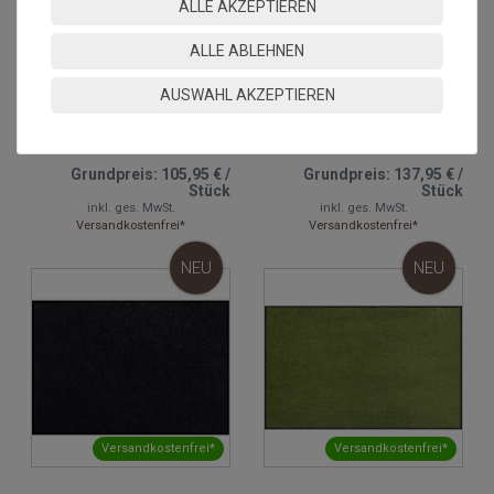
ALLE AKZEPTIEREN
Versandkostenfrei*
Versandkostenfrei*
ALLE ABLEHNEN
AUSWAHL AKZEPTIEREN
Fussmatte Salonloewe
Fussmatte Salonloewe
Schokobraun 60x180 cm
Schwarz 75x190 cm
Grundpreis:
105,95 €
/
Grundpreis:
137,95 €
/
Stück
Stück
inkl. ges. MwSt.
inkl. ges. MwSt.
Versandkostenfrei*
Versandkostenfrei*
NEU
NEU
Versandkostenfrei*
Versandkostenfrei*