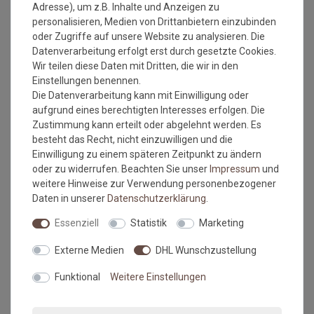
Adresse), um z.B. Inhalte und Anzeigen zu
personalisieren, Medien von Drittanbietern einzubinden
oder Zugriffe auf unsere Website zu analysieren. Die
Datenverarbeitung erfolgt erst durch gesetzte Cookies.
Wir teilen diese Daten mit Dritten, die wir in den
Einstellungen benennen.
Die Datenverarbeitung kann mit Einwilligung oder
Versandkostenfrei*
Versandkostenfrei*
aufgrund eines berechtigten Interesses erfolgen. Die
Zustimmung kann erteilt oder abgelehnt werden. Es
besteht das Recht, nicht einzuwilligen und die
Fussmatte Salonloewe
Fussmatte Salonloewe
Schuhparkplatz Umbrella
Schwarz 75x120 cm
Einwilligung zu einem späteren Zeitpunkt zu ändern
30x100 cm
oder zu widerrufen. Beachten Sie unser
Impressum
und
Grundpreis:
40,95 €
/
Stück
Grundpreis:
85,95 €
/
Stück
weitere Hinweise zur Verwendung personenbezogener
inkl. ges. MwSt.
inkl. ges. MwSt.
Daten in unserer
Daten­schutz­erklärung
.
Versandkostenfrei*
Versandkostenfrei*
Essenziell
Statistik
Marketing
NEU
NEU
Externe Medien
DHL Wunschzustellung
Funktional
Weitere Einstellungen