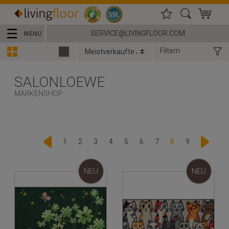
☰
SERVICE@LIVINGFLOOR.COM
MENU
Filtern
SALONLOEWE
MARKENSHOP
1
2
3
4
5
6
7
8
9
NEU
NEU