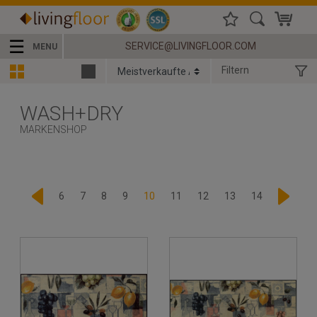
☰
SERVICE@LIVINGFLOOR.COM
MENU
Filtern
WASH+DRY
MARKENSHOP
6
7
8
9
10
11
12
13
14