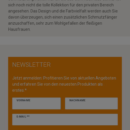
sich noch nicht die tolle Kollektion für den privaten Bereich
angesehen. Das Design und die Farbvielfalt werden auch Sie
davon überzeugen, sich einen zusätzlichen Schmutzfänger
anzuschaffen, sehr zum Wohlgefallen der fleißigen
Hausfrauen.
NEWSLETTER
Jetzt anmelden: Profitieren Sie von aktuellen Angeboten
und erfahren Sie von den neuesten Produkten als
erstes.*
VORNAME
NACHNAME
Newsletter
E-MAIL **
Honig