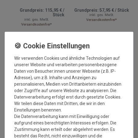
Grundpreis:
115,95 €
/
Grundpreis:
57,95 €
/
Stück
Stück
inkl. ges. MwSt.
inkl. ges. MwSt.
Versandkostenfrei*
Versandkostenfrei*
Wir verwenden Cookies und ähnliche Technologien auf
unserer Website und verarbeiten personenbezogene
Daten von Besucher:innen unserer Webseite (z.B. IP-
Adresse), um z.B. Inhalte und Anzeigen zu
personalisieren, Medien von Drittanbietern einzubinden
Versandkostenfrei*
Versandkostenfrei*
oder Zugriffe auf unsere Website zu analysieren. Die
Datenverarbeitung erfolgt erst durch gesetzte Cookies.
Wir teilen diese Daten mit Dritten, die wir in den
Fussmatte wash+dry eco
Fussmatte wash+dry eco
Duo Pepper 75x120 cm
Duo Charcoal 60x180 cm
Einstellungen benennen.
Die Datenverarbeitung kann mit Einwilligung oder
Grundpreis:
96,95 €
/
Stück
Grundpreis:
115,95 €
/
aufgrund eines berechtigten Interesses erfolgen. Die
Stück
inkl. ges. MwSt.
Zustimmung kann erteilt oder abgelehnt werden. Es
inkl. ges. MwSt.
Versandkostenfrei*
besteht das Recht, nicht einzuwilligen und die
Versandkostenfrei*