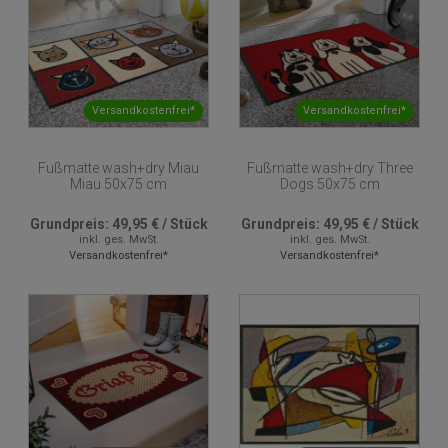
Versandkostenfrei*
Versandkostenfrei*
Fußmatte wash+dry Miau
Fußmatte wash+dry Three
Miau 50x75 cm
Dogs 50x75 cm
Grundpreis:
49,95 €
/
Stück
Grundpreis:
49,95 €
/
Stück
inkl. ges. MwSt.
inkl. ges. MwSt.
Versandkostenfrei*
Versandkostenfrei*