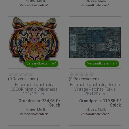
inkl. ges. MwSt.
inkl. ges. MwSt.
Versandkostenfrei*
Versandkostenfrei*
Versandkostenfrei*
Versandkostenfrei*
(0 Rezensionen)
(0 Rezensionen)
Fussmatte wash+dry
Fußmatte wash+dry Design
DECOR Mystic Wilderness
Vintage Patches Türkis
120x120 cm
75x120 cm
Grundpreis:
234,95 €
/
Grundpreis:
119,95 €
/
Stück
Stück
inkl. ges. MwSt.
inkl. ges. MwSt.
Versandkostenfrei*
Versandkostenfrei*