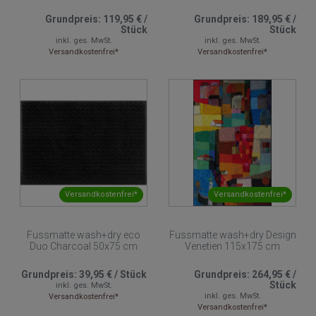
Grundpreis:
119,95 €
/
Grundpreis:
189,95 €
/
Stück
Stück
inkl. ges. MwSt.
inkl. ges. MwSt.
Versandkostenfrei*
Versandkostenfrei*
Versandkostenfrei*
Versandkostenfrei*
Fussmatte wash+dry eco
Fussmatte wash+dry Design
Duo Charcoal 50x75 cm
Venetien 115x175 cm
Grundpreis:
39,95 €
/
Stück
Grundpreis:
264,95 €
/
Stück
inkl. ges. MwSt.
inkl. ges. MwSt.
Versandkostenfrei*
Versandkostenfrei*