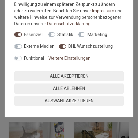
Einwilligung zu einem späteren Zeitpunkt zu ändern
oder zu widerrufen. Beachten Sie unser
Impressum
und
weitere Hinweise zur Verwendung personenbezogener
Daten in unserer
Daten­schutz­erklärung
.
Essenziell
Statistik
Marketing
Externe Medien
DHL Wunschzustellung
Funktional
Weitere Einstellungen
Versandkostenfrei*
Versandkostenfrei*
ALLE AKZEPTIEREN
Fußmatte wash+dry
Fußmatte wash+dry Design
Welcome Home Beige 50x75
positive flow I 60x180 cm
cm
ALLE ABLEHNEN
Grundpreis:
49,95 €
/
Stück
Grundpreis:
145,95 €
/
Stück
inkl. ges. MwSt.
AUSWAHL AKZEPTIEREN
inkl. ges. MwSt.
Versandkostenfrei*
Versandkostenfrei*