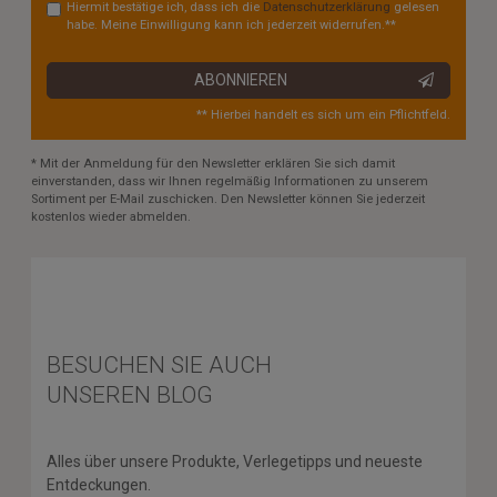
Hiermit bestätige ich, dass ich die
Daten­schutz­erklärung
gelesen
habe. Meine Einwilligung kann ich jederzeit widerrufen.**
ABONNIEREN
** Hierbei handelt es sich um ein Pflichtfeld.
* Mit der Anmeldung für den Newsletter erklären Sie sich damit
einverstanden, dass wir Ihnen regelmäßig Informationen zu unserem
Sortiment per E-Mail zuschicken. Den Newsletter können Sie jederzeit
kostenlos wieder abmelden.
BESUCHEN SIE AUCH
UNSEREN BLOG
Alles über unsere Produkte, Verlegetipps und neueste
Entdeckungen.