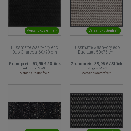
Versandkostenfrei*
Versandkostenfrei*
Fussmatte wash+dry eco
Fussmatte wash+dry eco
Duo Charcoal 60x90 cm
Duo Latte 50x75 cm
Grundpreis:
57,95 €
/
Stück
Grundpreis:
39,95 €
/
Stück
inkl. ges. MwSt.
inkl. ges. MwSt.
Versandkostenfrei*
Versandkostenfrei*