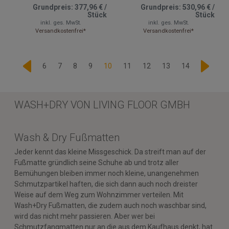
Grundpreis:
377,96 €
/
Grundpreis:
530,96 €
/
Stück
Stück
inkl. ges. MwSt.
inkl. ges. MwSt.
Versandkostenfrei*
Versandkostenfrei*
6
7
8
9
10
11
12
13
14
WASH+DRY VON LIVING FLOOR GMBH
Wash & Dry Fußmatten
Jeder kennt das kleine Missgeschick. Da streift man auf der
Fußmatte gründlich seine Schuhe ab und trotz aller
Bemühungen bleiben immer noch kleine, unangenehmen
Schmutzpartikel haften, die sich dann auch noch dreister
Weise auf dem Weg zum Wohnzimmer verteilen. Mit
Wash+Dry Fußmatten, die zudem auch noch waschbar sind,
wird das nicht mehr passieren. Aber wer bei
Schmutzfangmatten nur an die aus dem Kaufhaus denkt, hat