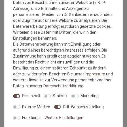
Daten von Besucher:innen unserer Webseite (z.B. IP-
Adresse), um z.B. Inhalte und Anzeigen zu
personalisieren, Medien von Drittanbietern einzubinden
oder Zugriffe auf unsere Website zu analysieren. Die
Datenverarbeitung erfolgt erst durch gesetzte Cookies.
Wir teilen diese Daten mit Dritten, die wir in den
Einstellungen benennen.
Die Datenverarbeitung kann mit Einwilligung oder
aufgrund eines berechtigten Interesses erfolgen. Die
Zustimmung kann erteilt oder abgelehnt werden. Es
besteht das Recht, nicht einzuwilligen und die
Sisalteppich mit
Sisalteppich mit Umkettelung
Einwilligung zu einem späteren Zeitpunkt zu ändern
Stoffbordüre Salvador Rot
und Fleckschutz Manaus
oder zu widerrufen. Beachten Sie unser
Impressum
und
10 | Wunschmaß
Lava 41 | Wunschmaß
weitere Hinweise zur Verwendung personenbezogener
2
2
Grundpreis:
89,00 €
/
m
Grundpreis:
64,99 €
/
m
Daten in unserer
Daten­schutz­erklärung
.
inkl. ges. MwSt.
zzgl.
inkl. ges. MwSt.
zzgl.
Versandkosten
Versandkosten
Essenziell
Statistik
Marketing
Externe Medien
DHL Wunschzustellung
Funktional
Weitere Einstellungen