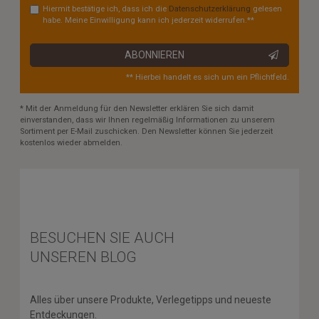
Hiermit bestätige ich, dass ich die
Daten­schutz­erklärung
gelesen
habe. Meine Einwilligung kann ich jederzeit widerrufen.**
ABONNIEREN
** Hierbei handelt es sich um ein Pflichtfeld.
* Mit der Anmeldung für den Newsletter erklären Sie sich damit
einverstanden, dass wir Ihnen regelmäßig Informationen zu unserem
Sortiment per E-Mail zuschicken. Den Newsletter können Sie jederzeit
kostenlos wieder abmelden.
BESUCHEN SIE AUCH
UNSEREN BLOG
Alles über unsere Produkte, Verlegetipps und neueste
Entdeckungen.