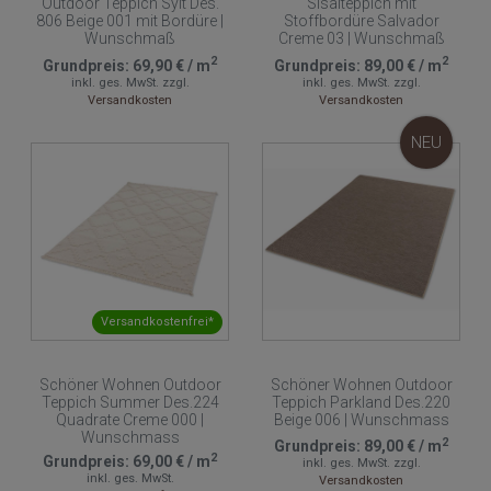
Outdoor Teppich Sylt Des.
Sisalteppich mit
806 Beige 001 mit Bordüre |
Stoffbordüre Salvador
Wunschmaß
Creme 03 | Wunschmaß
2
2
Grundpreis:
69,90 €
/
m
Grundpreis:
89,00 €
/
m
inkl. ges. MwSt.
zzgl.
inkl. ges. MwSt.
zzgl.
Versandkosten
Versandkosten
NEU
Versandkostenfrei*
Schöner Wohnen Outdoor
Schöner Wohnen Outdoor
Teppich Summer Des.224
Teppich Parkland Des.220
Quadrate Creme 000 |
Beige 006 | Wunschmass
Wunschmass
2
Grundpreis:
89,00 €
/
m
2
Grundpreis:
69,00 €
/
m
inkl. ges. MwSt.
zzgl.
inkl. ges. MwSt.
Versandkosten