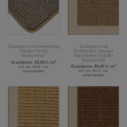
Sisalteppich mit Umkettelung
Sisalteppich mit
Salvador Kit 44 |
Stoffbordüre Salvador
Wunschmaß
Natur-Meliert Kork 80 |
Wunschmaß
2
Grundpreis:
58,00 €
/
m
2
Grundpreis:
89,00 €
/
m
inkl. ges. MwSt.
zzgl.
inkl. ges. MwSt.
zzgl.
Versandkosten
Versandkosten