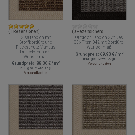
(1 Rezensionen)
(0 Rezensionen)
Sisalteppich mit
Outdoor Teppich Sylt Des.
Stoffbordüre und
806 Titan 042 mit Bordüre |
Fleckschutz Manaus
Wunschmaß
Dunkelbraun 64 |
2
Grundpreis:
69,90 €
/
m
Wunschmaß
inkl. ges. MwSt.
zzgl.
2
Grundpreis:
88,00 €
/
m
Versandkosten
inkl. ges. MwSt.
zzgl.
Versandkosten