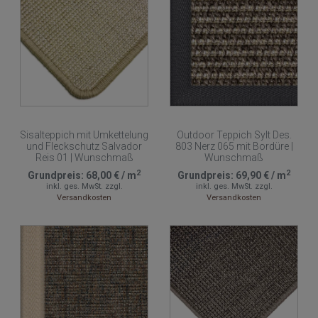
Sisalteppich mit Umkettelung
Outdoor Teppich Sylt Des.
und Fleckschutz Salvador
803 Nerz 065 mit Bordüre |
Reis 01 | Wunschmaß
Wunschmaß
2
2
Grundpreis:
68,00 €
/
m
Grundpreis:
69,90 €
/
m
inkl. ges. MwSt.
zzgl.
inkl. ges. MwSt.
zzgl.
Versandkosten
Versandkosten