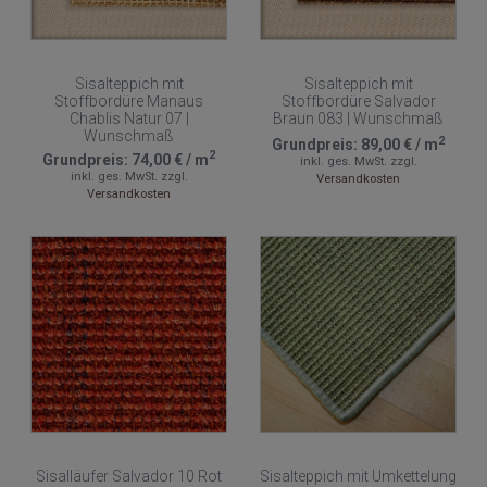
Sisalteppich mit
Sisalteppich mit
Stoffbordüre Manaus
Stoffbordüre Salvador
Chablis Natur 07 |
Braun 083 | Wunschmaß
Wunschmaß
2
Grundpreis:
89,00 €
/
m
2
Grundpreis:
74,00 €
/
m
inkl. ges. MwSt.
zzgl.
inkl. ges. MwSt.
zzgl.
Versandkosten
Versandkosten
Sisalläufer Salvador 10 Rot
Sisalteppich mit Umkettelung