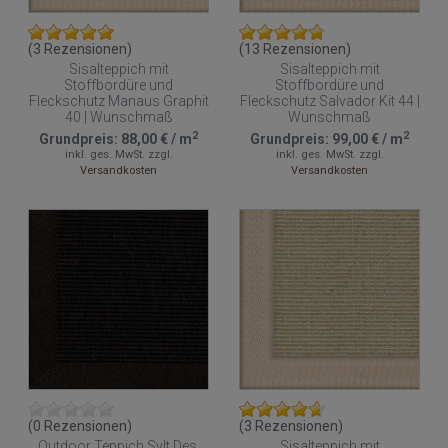
(3 Rezensionen)
(13 Rezensionen)
Sisalteppich mit
Sisalteppich mit
Stoffbordüre und
Stoffbordüre und
Fleckschutz Manaus Graphit
Fleckschutz Salvador Kit 44 |
40 | Wunschmaß
Wunschmaß
2
2
Grundpreis:
88,00 €
/
m
Grundpreis:
99,00 €
/
m
inkl. ges. MwSt.
zzgl.
inkl. ges. MwSt.
zzgl.
Versandkosten
Versandkosten
(0 Rezensionen)
(3 Rezensionen)
Outdoor Teppich Sylt Des.
Sisalteppich mit