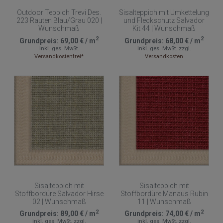
Outdoor Teppich Trevi Des.
Sisalteppich mit Umkettelung
223 Rauten Blau/Grau 020 |
und Fleckschutz Salvador
Wunschmaß
Kit 44 | Wunschmaß
2
2
Grundpreis:
69,00 €
/
m
Grundpreis:
68,00 €
/
m
inkl. ges. MwSt.
inkl. ges. MwSt.
zzgl.
Versandkostenfrei*
Versandkosten
Sisalteppich mit
Sisalteppich mit
Stoffbordüre Salvador Hirse
Stoffbordüre Manaus Rubin
02 | Wunschmaß
11 | Wunschmaß
2
2
Grundpreis:
89,00 €
/
m
Grundpreis:
74,00 €
/
m
inkl. ges. MwSt.
zzgl.
inkl. ges. MwSt.
zzgl.