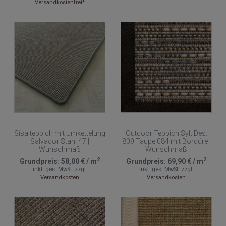
Versandkostenfrei*
Sisalteppich mit Umkettelung
Outdoor Teppich Sylt Des.
Salvador Stahl 47 |
809 Taupe 084 mit Bordüre |
Wunschmaß
Wunschmaß
2
2
Grundpreis:
58,00 €
/
m
Grundpreis:
69,90 €
/
m
inkl. ges. MwSt.
zzgl.
inkl. ges. MwSt.
zzgl.
Versandkosten
Versandkosten