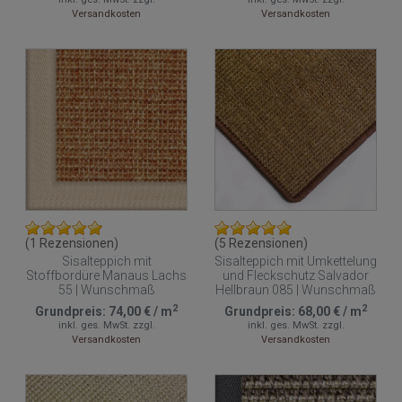
Versandkosten
Versandkosten
(1 Rezensionen)
(5 Rezensionen)
Sisalteppich mit
Sisalteppich mit Umkettelung
Stoffbordüre Manaus Lachs
und Fleckschutz Salvador
55 | Wunschmaß
Hellbraun 085 | Wunschmaß
2
2
Grundpreis:
74,00 €
/
m
Grundpreis:
68,00 €
/
m
inkl. ges. MwSt.
zzgl.
inkl. ges. MwSt.
zzgl.
Versandkosten
Versandkosten