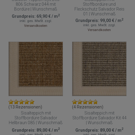
806 Schwarz 044 mit
Stoffbordüre und
Bordüre | Wunschmaß
Fleckschutz Salvador Reis
01 | Wunschmaß
2
Grundpreis:
69,90 €
/
m
2
Grundpreis:
99,00 €
/
m
inkl. ges. MwSt.
zzgl.
inkl. ges. MwSt.
zzgl.
Versandkosten
Versandkosten
(13 Rezensionen)
(4 Rezensionen)
Sisalteppich mit
Sisalteppich mit
Stoffbordüre Salvador
Stoffbordüre Salvador Kit 44
Hellbraun 085 | Wunschmaß
| Wunschmaß
2
2
Grundpreis:
89,00 €
/
m
Grundpreis:
89,00 €
/
m
inkl. ges. MwSt.
zzgl.
inkl. ges. MwSt.
zzgl.