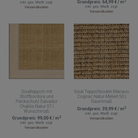
2
Grundpreis:
64,99 €
/
m
inkl. ges. MwSt.
zzgl.
inkl. ges. MwSt.
zzgl.
Versandkosten
Versandkosten
Sisalteppich mit
Sisal Teppichboden Manaus
Stoffbordüre und
Cognac Natur-Meliert 50 |
Fleckschutz Salvador
Raummaß
Chablis Natur 07 |
2
Grundpreis:
39,99 €
/
m
Wunschmaß
inkl. ges. MwSt.
zzgl.
2
Grundpreis:
99,00 €
/
m
Versandkosten
inkl. ges. MwSt.
zzgl.
Versandkosten