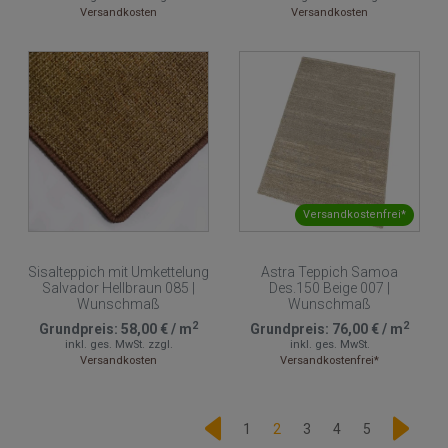
Versandkosten
Versandkosten
Versandkostenfrei*
Sisalteppich mit Umkettelung
Astra Teppich Samoa
Salvador Hellbraun 085 |
Des.150 Beige 007 |
Wunschmaß
Wunschmaß
2
2
Grundpreis:
58,00 €
/
m
Grundpreis:
76,00 €
/
m
inkl. ges. MwSt.
zzgl.
inkl. ges. MwSt.
Versandkosten
Versandkostenfrei*
1
2
3
4
5