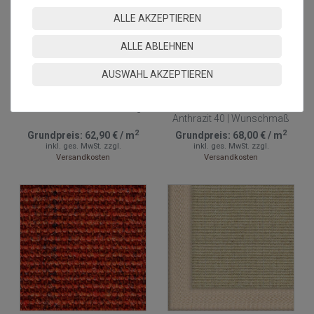
ALLE AKZEPTIEREN
ALLE ABLEHNEN
AUSWAHL AKZEPTIEREN
Sisalläufer Salvador 84
Sisalteppich mit Umkettelung
Nuss 200 cm | Wunschlänge
und Fleckschutz Salvador
Anthrazit 40 | Wunschmaß
2
2
Grundpreis:
62,90 €
/
m
Grundpreis:
68,00 €
/
m
inkl. ges. MwSt.
zzgl.
inkl. ges. MwSt.
zzgl.
Versandkosten
Versandkosten